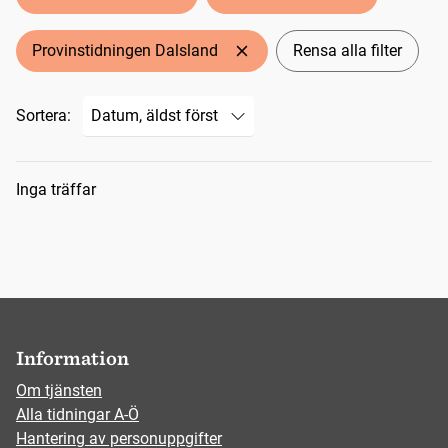
Provinstidningen Dalsland
Rensa alla filter
Sortera:
Sökresultat
Inga träffar
Information
Om tjänsten
Alla tidningar A-Ö
Hantering av personuppgifter