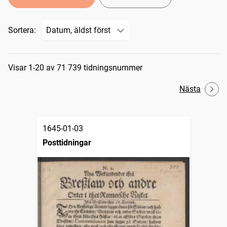
Sortera:
Sökresultat
Visar 1-20 av 71 739 tidningsnummer
Nästa
1645-01-03
Posttidningar