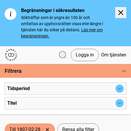
Begränsningar i sökresultaten
Sökträffar som är yngre än 100 år och
omfattas av upphovsrätten visas inte längre i
tjänsten när du söker på distans.
Läs mer om
begränsningen.
Logga in
Om tjänsten
Svenska tidningar
Filtrera
Tidsperiod
Titel
Till 1807-02-28
Rensa alla filter