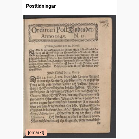
Posttidningar
[omärkt]