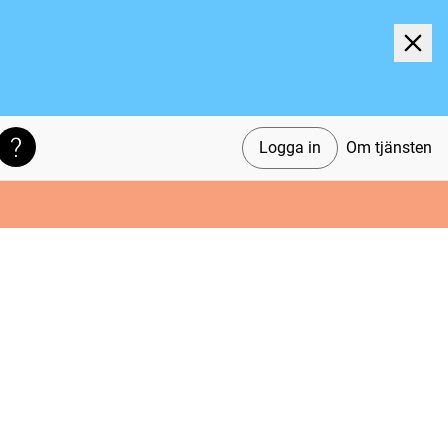
Logga in
Om tjänsten
Söktips