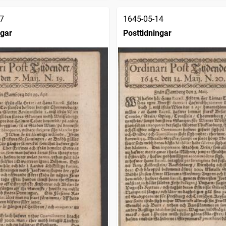
7
1645-05-14
ngar
Posttidningar