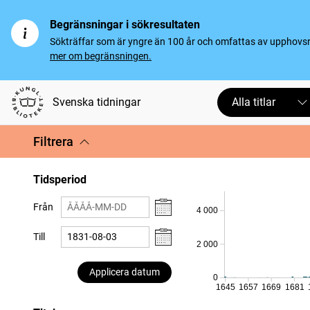
Begränsningar i sökresultaten
Sökträffar som är yngre än 100 år och omfattas av upphovsrät
mer om begränsningen.
Svenska tidningar
Alla titlar
Filtrera
Tidsperiod
Från
4 000
Till
2 000
Applicera datum
0
1645
1657
1669
1681