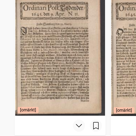
Halländska tidningen
95
träffar
Nyköpings Weckoblad (Nyköping : 1764)
93
träffar
Wisby lördagsblad
79
träffar
Correspondenten
77
träffar
[omärkt]
[omärkt]