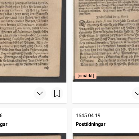
[omärkt]
6
1645-04-19
ngar
Posttidningar