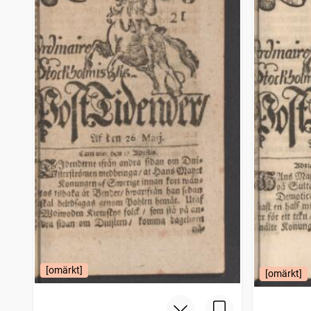
[omärkt]
[omärkt]