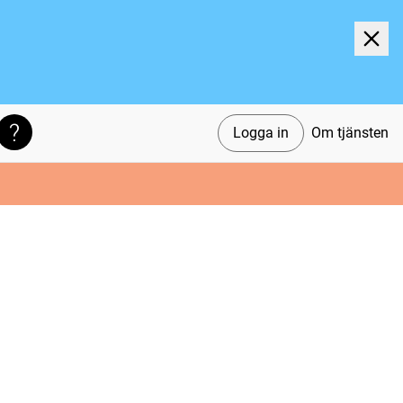
Logga in
Om tjänsten
Söktips