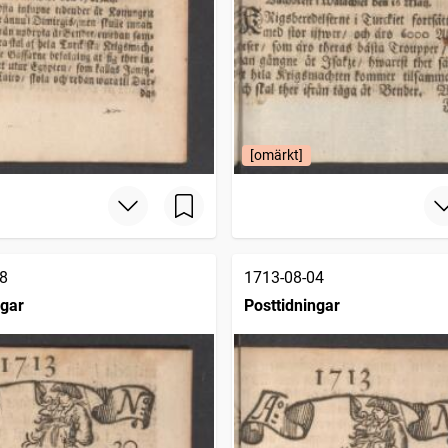
[omärkt]
8
1713-08-04
ngar
Posttidningar