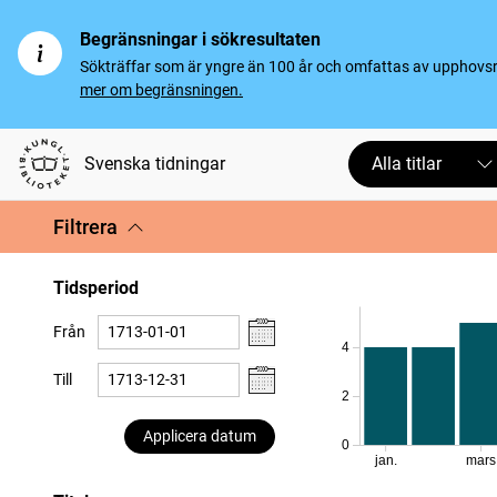
Begränsningar i sökresultaten
Sökträffar som är yngre än 100 år och omfattas av upphovsrät
mer om begränsningen.
Svenska tidningar
Alla titlar
Filtrera
Tidsperiod
Från
4
Till
2
Applicera datum
0
jan.
mars