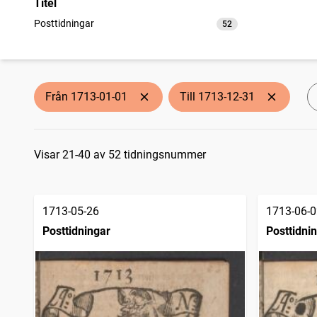
Titel
Posttidningar
52
träffar
Från 1713-01-01
Till 1713-12-31
Sökresultat
Visar 21-40 av 52 tidningsnummer
1713-05-26
1713-06-0
Posttidningar
Posttidni