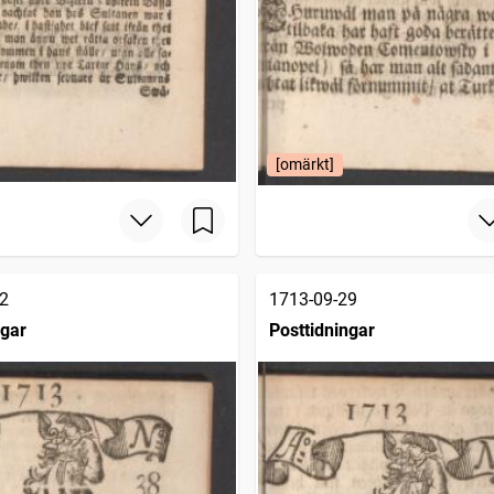
[omärkt]
2
1713-09-29
ngar
Posttidningar