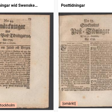
ingar wid Swenske
Posttidningar
ngarne
[omärkt]
Stockholm