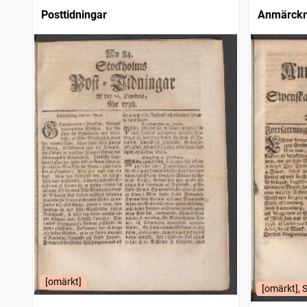
Posttidningar
Anmärckn
posttidni
[omärkt]
[omärkt], 