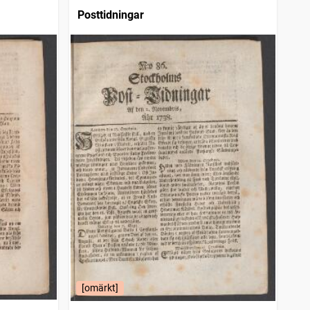
Posttidningar
[omärkt]