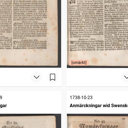
[omärkt]
9
1738-10-23
ngar
Anmärckningar wid Swensk
posttidningarne