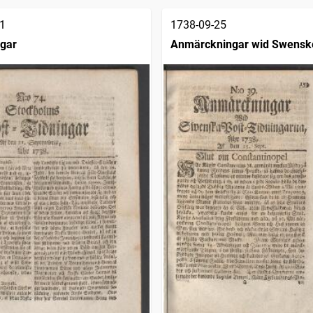
1
1738-09-25
ngar
Anmärckningar wid Swensk
posttidningarne