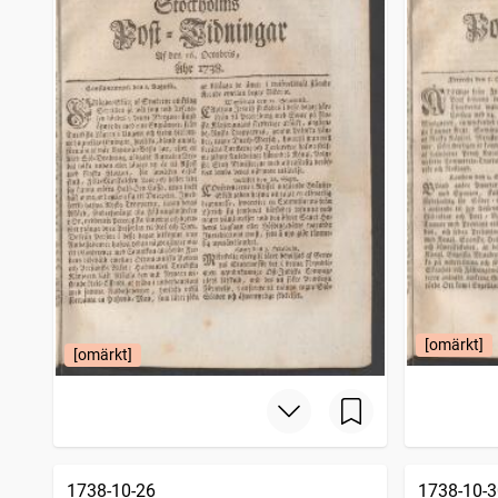
Filipstads stads och bergslags tidning
4 206
träffar
Bohusläningen
4 150
träffar
Norrbottensposten (1847)
4 114
träffar
Gotlänningen
4 112
träffar
[omärkt]
[omärkt]
1738-10-26
1738-10-3