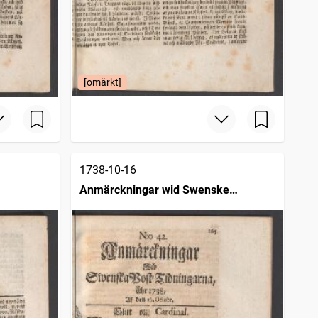
[omärkt]
1738-10-16
Anmärckningar wid Swenske
posttidningarne