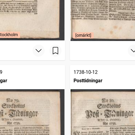
Stockholm
[omärkt]
9
1738-10-12
ngar
Posttidningar