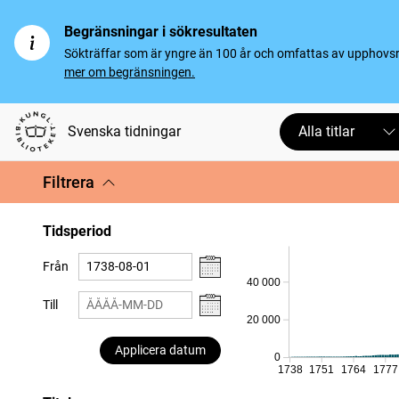
Begränsningar i sökresultaten
Sökträffar som är yngre än 100 år och omfattas av upphovsrät
mer om begränsningen.
Svenska tidningar
Alla titlar
Filtrera
Tidsperiod
Från
40 000
Till
20 000
Applicera datum
0
1738
1751
1764
1777