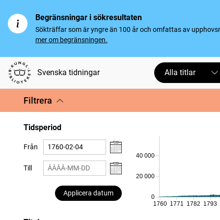
Begränsningar i sökresultaten
Sökträffar som är yngre än 100 år och omfattas av upphovsrät
mer om begränsningen.
Svenska tidningar
Alla titlar
Filtrera
Tidsperiod
Från
40 000
Till
20 000
Applicera datum
0
1760
1771
1782
1793