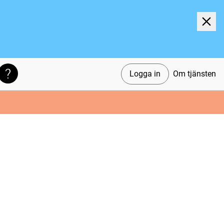
Logga in
Om tjänsten
Söktips