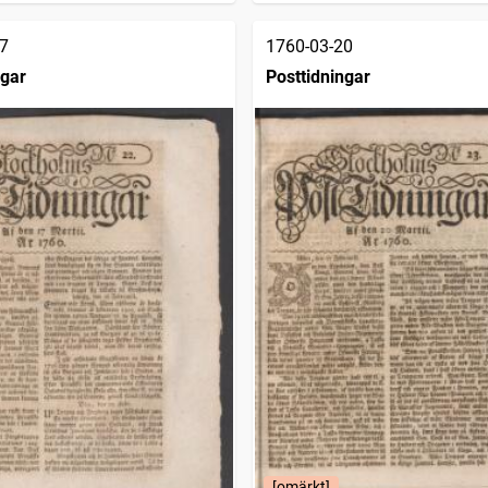
7
1760-03-20
ngar
Posttidningar
[omärkt]