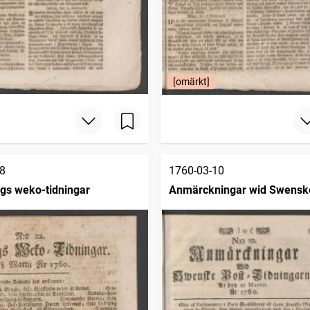
[omärkt]
8
1760-03-10
gs weko-tidningar
Anmärckningar wid Swensk
posttidningarne