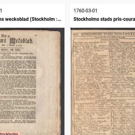
1
1760-03-01
s weckoblad (Stockholm :
Stockholms stads pris-cour
Stockholm