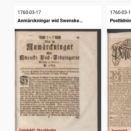
1760-03-17
1760-03-1
Anmärckningar wid Swenske
Posttidni
posttidningarne
[omärkt], Stockholm
[omärkt]