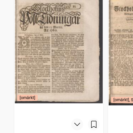
Filipstads stads och bergslags tidning
4 206
träffar
Bohusläningen
4 150
träffar
Norrbottensposten (1847)
4 114
träffar
Gotlänningen
4 112
träffar
[omärkt]
[omärkt], 