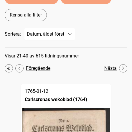
Rensa alla filter
Sortera:
Sökresultat
Visar 21-40 av 615 tidningsnummer
Föregående
Nästa
Första
1765-01-12
Carlscronas wekoblad (1764)