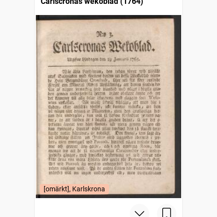
Carlscronas wekoblad (1764)
[omärkt], Karlskrona