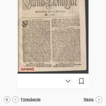
[omärkt]
Föregående
Nästa
Första