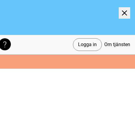
Logga in
Om tjänsten
Söktips