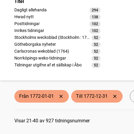
Titel
Dagligt allehanda
294
träffar
Hwad nytt
138
träffar
Posttidningar
102
träffar
Inrikes tidningar
102
träffar
Stockholms weckoblad (Stockholm : 1745)
52
träffar
Götheborgska nyheter
52
träffar
Carlscronas wekoblad (1764)
52
träffar
Norrköpings weko-tidningar
52
träffar
Tidningar utgifne af et sällskap i Åbo
52
träffar
Nyköpings weckoblad (Nyköping : 1772)
25
träffar
Upsala weckotidningar
6
träffar
Från 1772-01-01
Till 1772-12-31
Sökresultat
Visar 21-40 av 927 tidningsnummer