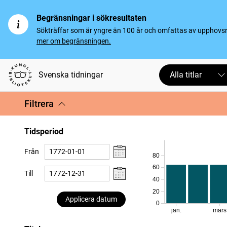
Begränsningar i sökresultaten
Sökträffar som är yngre än 100 år och omfattas av upphovsrät
mer om begränsningen.
Svenska tidningar
Alla titlar
Filtrera
Tidsperiod
Från
80
60
Till
40
20
Applicera datum
0
jan.
mars