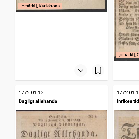
[omärkt], Karlskrona
[omärkt], 
1772-01-13
1772-01-1
Dagligt allehanda
Inrikes ti