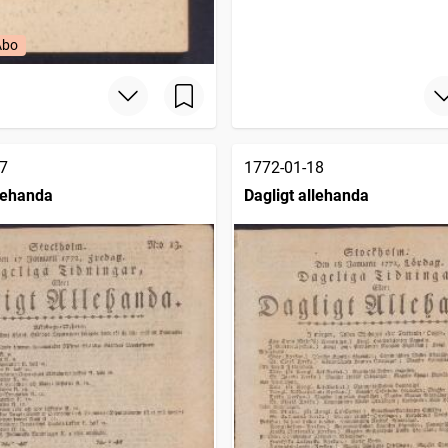
Åbo
7
1772-01-18
llehanda
Dagligt allehanda