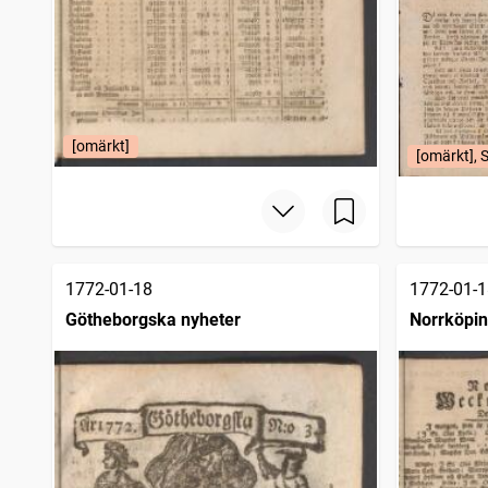
[omärkt]
[omärkt], 
1772-01-18
1772-01-1
Götheborgska nyheter
Norrköpin