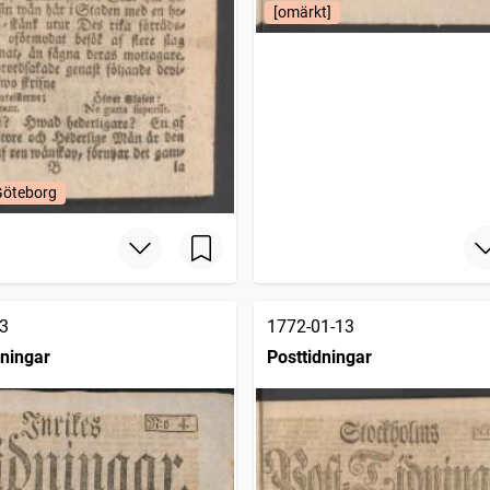
[omärkt]
Göteborg
3
1772-01-13
dningar
Posttidningar