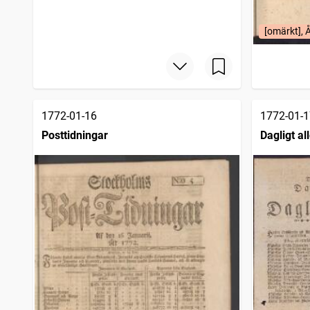
[omärkt], 
1772-01-16
1772-01-1
Posttidningar
Dagligt a