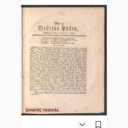
[omärkt], Västerås