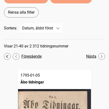
Rensa alla filter
Sortera:
Sökresultat
Visar 21-40 av 2 312 tidningsnummer
Föregående
Nästa
Första
1795-01-05
Åbo tidningar