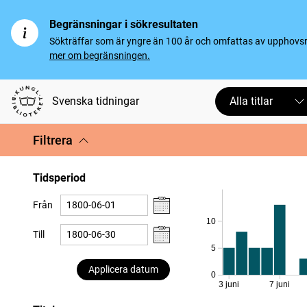
Begränsningar i sökresultaten
Sökträffar som är yngre än 100 år och omfattas av upphovsrät
mer om begränsningen.
Svenska tidningar
Alla titlar
Filtrera
Tidsperiod
Från
10
Till
5
Applicera datum
0
3 juni
7 juni