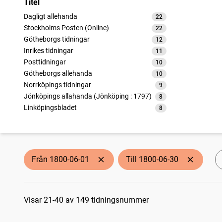
Titel
Dagligt allehanda
22
träffar
Stockholms Posten (Online)
22
träffar
Götheborgs tidningar
12
träffar
Inrikes tidningar
11
träffar
Posttidningar
10
träffar
Götheborgs allehanda
10
träffar
Norrköpings tidningar
9
träffar
Jönköpings allahanda (Jönköping : 1797)
8
träffar
Linköpingsbladet
8
träffar
Carlscronas wekoblad (1764)
8
träffar
Nytt och gammalt (Lund : 1783)
4
träffar
Upsala tidning
4
träffar
Götheborgska nyheter
4
träffar
Från 1800-06-01
Till 1800-06-30
Fahlu weckoblad
4
träffar
Åbo tidning
4
träffar
Sökresultat
Weckoblad för Gefleborgs län
4
träffar
Nyköpings weckoblad (Nyköping : 1786)
Visar 21-40 av 149 tidningsnummer
4
träffar
Journal för svensk litteratur
1
träffar