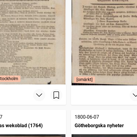
Stockholm
[omärkt]
7
1800-06-07
as wekoblad (1764)
Götheborgska nyheter