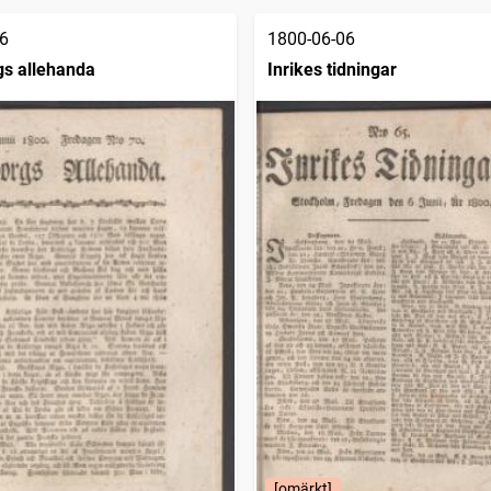
6
1800-06-06
s allehanda
Inrikes tidningar
[omärkt]