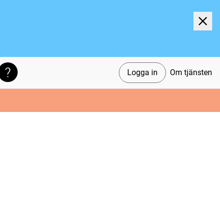
Logga in
Om tjänsten
Söktips