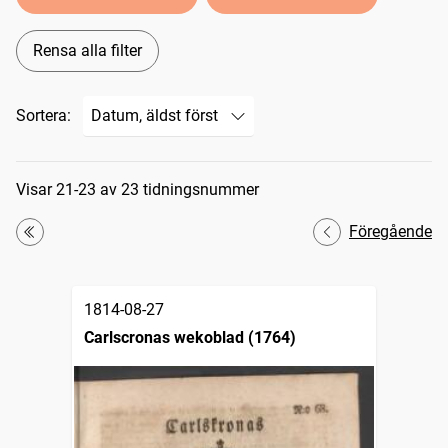
Rensa alla filter
Sortera:
Sökresultat
Visar 21-23 av 23 tidningsnummer
Föregående
Första
1814-08-27
Carlscronas wekoblad (1764)