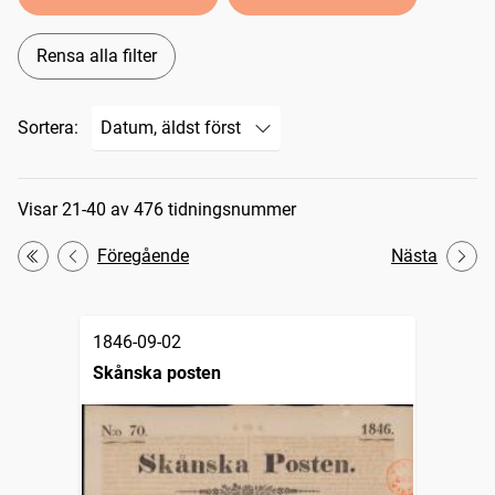
Rensa alla filter
Sortera:
Sökresultat
Visar 21-40 av 476 tidningsnummer
Föregående
Nästa
Första
1846-09-02
Skånska posten