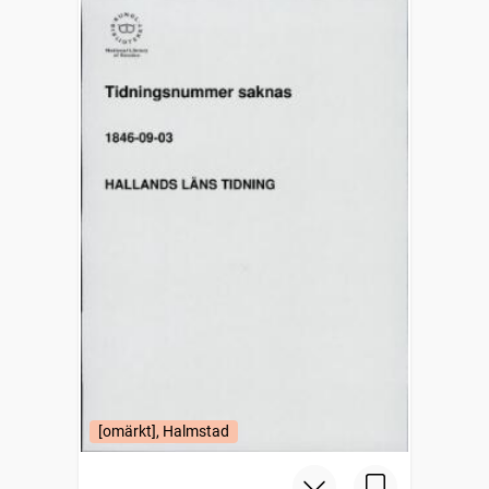
[omärkt], Halmstad