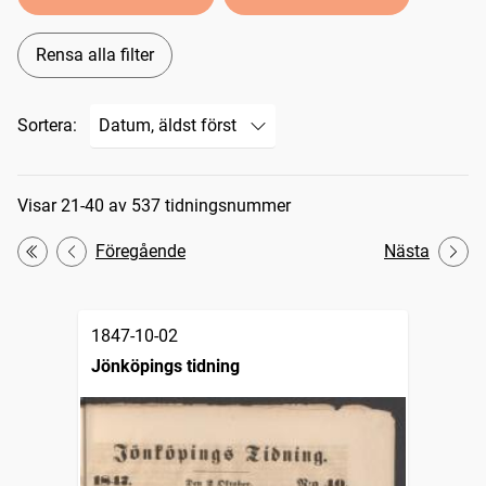
Rensa alla filter
Sortera:
Sökresultat
Visar 21-40 av 537 tidningsnummer
Föregående
Nästa
Första
1847-10-02
Jönköpings tidning