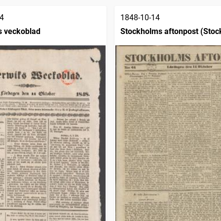
4
1848-10-14
s veckoblad
Stockholms aftonpost (Stoc
1848)