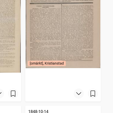
[omärkt], Kristianstad
1848-10-14