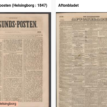
osten (Helsingborg : 1847)
Aftonbladet
Helsingborg