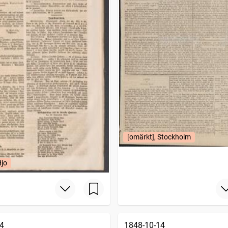
[omärkt], Stockholm
Hjo
4
1848-10-14