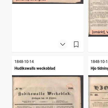
Skara tidning (Skara : 1838)
1
träffar
Landskrona tidning
1
träffar
Malmö allehanda (1827)
1
träffar
Najaden
1
träffar
Götheborgs dagblad (Göteborg : 1848 )
1
träffar
Jönköpingsbladet
1
[omärkt], 
träffar
Örebro tidning (Örebro : 1806)
1
träffar
1848-10-14
1848-10-1
Hudikswalls weckoblad
Hjo tidnin