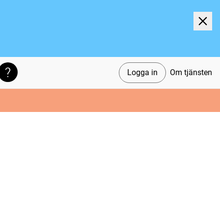
Logga in
Om tjänsten
Söktips