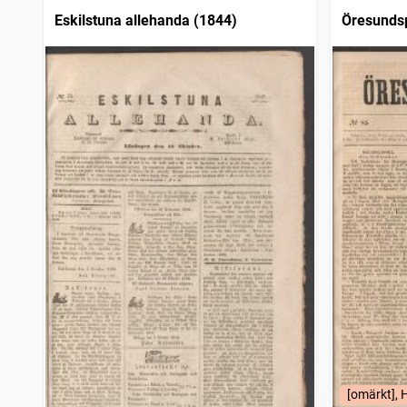
Eskilstuna allehanda (1844)
Öresundsp
[omärkt], 