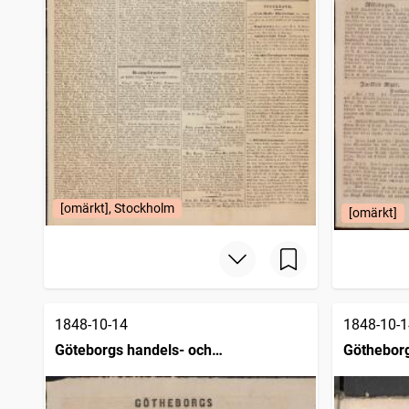
[omärkt], Stockholm
[omärkt]
1848-10-14
1848-10-1
Göteborgs handels- och
Göthebor
sjöfartstidning (1832)