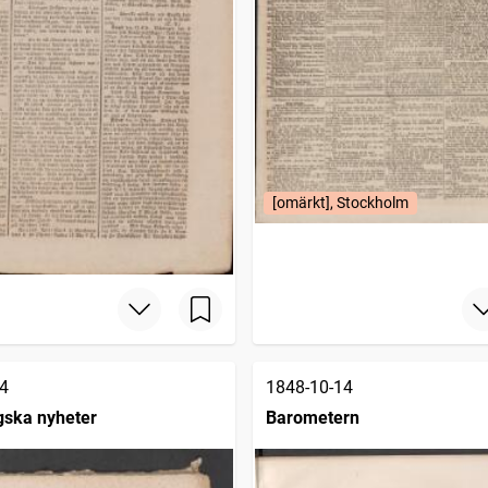
[omärkt], Stockholm
4
1848-10-14
gska nyheter
Barometern