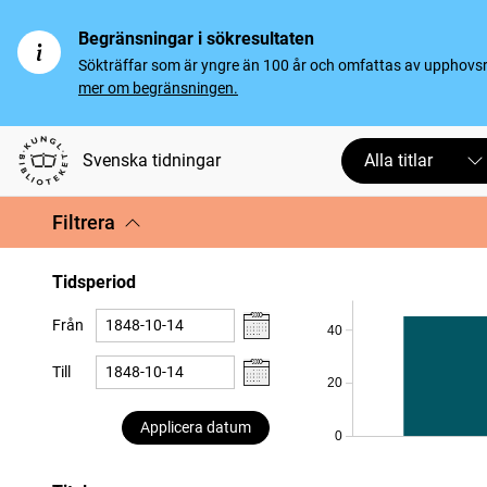
Begränsningar i sökresultaten
Sökträffar som är yngre än 100 år och omfattas av upphovsrät
mer om begränsningen.
Svenska tidningar
Alla titlar
Filtrera
Tidsperiod
Från
40
Till
20
Applicera datum
0