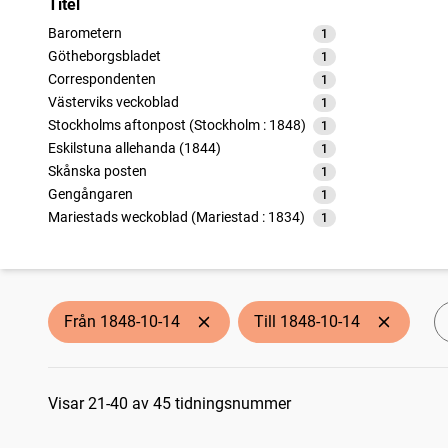
Titel
Barometern
1
träffar
Götheborgsbladet
1
träffar
Correspondenten
1
träffar
Västerviks veckoblad
1
träffar
Stockholms aftonpost (Stockholm : 1848)
1
träffar
Eskilstuna allehanda (1844)
1
träffar
Skånska posten
1
träffar
Gengångaren
1
träffar
Mariestads weckoblad (Mariestad : 1834)
1
träffar
Gefleborgs läns tidning (1836)
1
träffar
Korrespondenten
1
träffar
Norrköpings tidningar
1
träffar
Östgöta correspondenten
1
träffar
Från 1848-10-14
Till 1848-10-14
Strengnäsbladet
1
träffar
Göteborgs handels- och sjöfartstidning (1832)
1
träffar
Sökresultat
Dagligt allehanda
1
träffar
Norrbottensposten (1847)
Visar 21-40 av 45 tidningsnummer
1
träffar
Linköpingsbladet
1
träffar
Skånska telegrafen
1