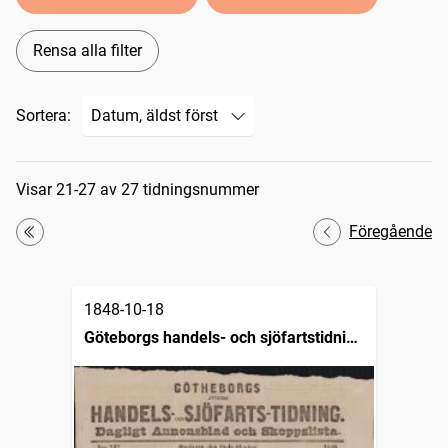
Rensa alla filter
Sortera:
Sökresultat
Visar 21-27 av 27 tidningsnummer
Föregående
Första
1848-10-18
Göteborgs handels- och sjöfartstidning
(1832)