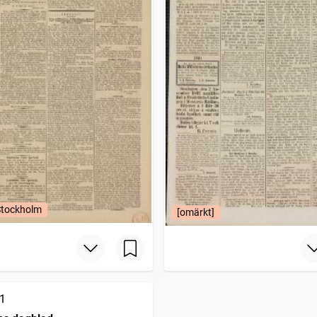
Stockholm
[omärkt]
1