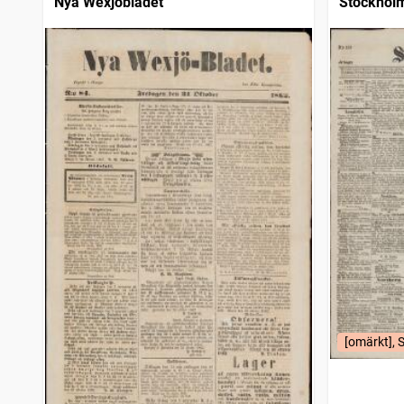
Nya Wexjöbladet
Stockhol
[omärkt], 