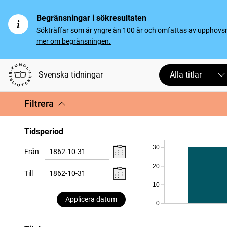
Begränsningar i sökresultaten
Sökträffar som är yngre än 100 år och omfattas av upphovsrät
mer om begränsningen.
Svenska tidningar
Alla titlar
Filtrera
Tidsperiod
30
Från
20
Till
10
Applicera datum
0