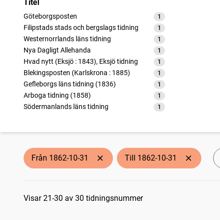
Titel
Göteborgsposten
1
träffar
Filipstads stads och bergslags tidning
1
träffar
Westernorrlands läns tidning
1
träffar
Nya Dagligt Allehanda
1
träffar
Hvad nytt (Eksjö : 1843), Eksjö tidning
1
träffar
Blekingsposten (Karlskrona : 1885)
1
träffar
Gefleborgs läns tidning (1836)
1
träffar
Arboga tidning (1858)
1
träffar
Södermanlands läns tidning
1
träffar
Göteborgs handels- och sjöfartstidning (1832)
1
träffar
Nyköpingsbladet (Nyköping : 1850)
1
träffar
Norrköpingskuriren
1
träffar
Upsala
1
träffar
Från 1862-10-31
Till 1862-10-31
Helsingen (Söderhamn : 1857)
1
träffar
Aftonbladet
1
träffar
Sökresultat
Öresundsposten (Helsingborg : 1847)
1
träffar
Post- och inrikes tidningar
Visar 21-30 av 30 tidningsnummer
1
träffar
Köpings tidning
1
träffar
Christinehamns allehanda
1