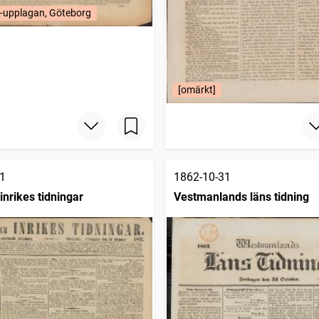
-upplagan, Göteborg
[omärkt]
1
1862-10-31
inrikes tidningar
Vestmanlands läns tidning