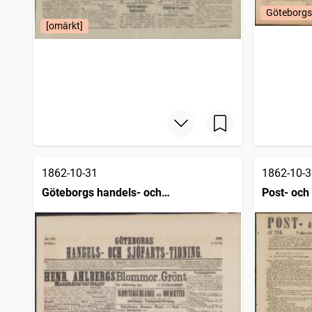
Göteborgs
[omärkt]
1862-10-31
1862-10-3
Göteborgs handels- och
Post- och 
sjöfartstidning (1832)