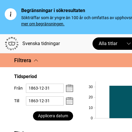
Begränsningar i sökresultaten
Sökträffar som är yngre än 100 år och omfattas av upphovsrät
mer om begränsningen.
Svenska tidningar
Alla titlar
Filtrera
Tidsperiod
30
Från
20
Till
10
Applicera datum
0