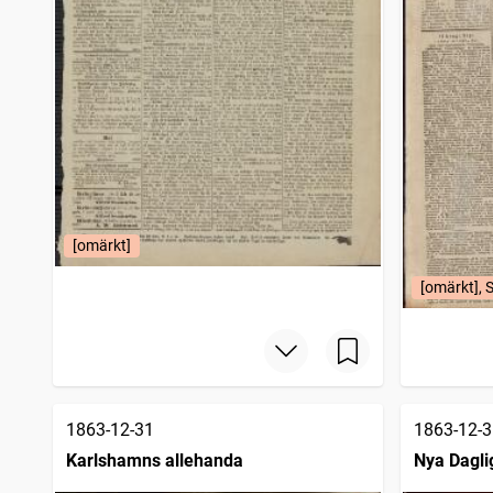
[omärkt]
[omärkt], 
1863-12-31
1863-12-3
Karlshamns allehanda
Nya Dagli