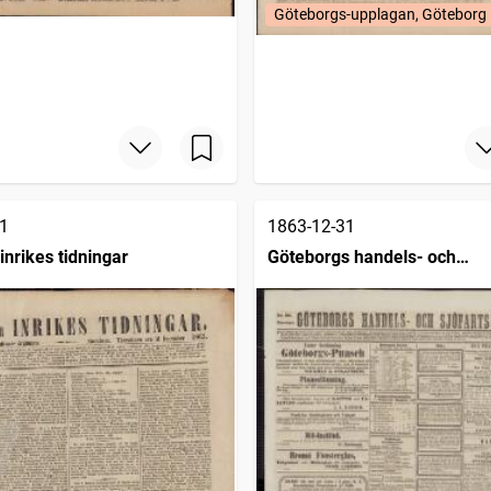
Göteborgs-upplagan, Göteborg
1
1863-12-31
inrikes tidningar
Göteborgs handels- och
sjöfartstidning (1832)