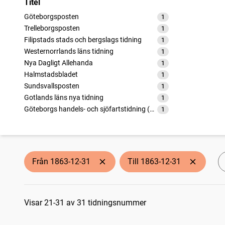
Titel
Göteborgsposten
1
träffar
Trelleborgsposten
1
träffar
Filipstads stads och bergslags tidning
1
träffar
Westernorrlands läns tidning
1
träffar
Nya Dagligt Allehanda
1
träffar
Halmstadsbladet
1
träffar
Sundsvallsposten
1
träffar
Gotlands läns nya tidning
1
träffar
Göteborgs handels- och sjöfartstidning (1832)
1
träffar
Norrlandsposten (1837)
1
träffar
Helsingen (Söderhamn : 1857)
1
träffar
Umebladet
1
träffar
Aftonbladet
1
träffar
Från 1863-12-31
Till 1863-12-31
Öresundsposten (Helsingborg : 1847)
1
träffar
Post- och inrikes tidningar
1
träffar
Sökresultat
Köpings tidning
1
träffar
Christinehamns allehanda
Visar 21-31 av 31 tidningsnummer
1
träffar
Borås tidning
1
träffar
Stockholms dagblad
1