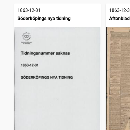
träffar
Gotlands tidning (1859)
1
träffar
1863-12-31
1863-12-3
Snällposten (Malmö : 1848)
1
träffar
Söderköpings nya tidning
Aftonblad
Söderköpings nya tidning
1
träffar
Enköpings weckoblad (1863)
1
träffar
Karlshamns allehanda
1
träffar
Wimmerby weckotidning
1
träffar
Sala tidning
1
träffar
Linköpings tidning (Linköping : 1859)
1
träffar
Helsingborgsposten
1
träffar
Norrteljebladet (Norrtälje : 1860)
1
träffar
Ystads tidning (1852)
1
träffar
Jönköpingsbladet
1
träffar