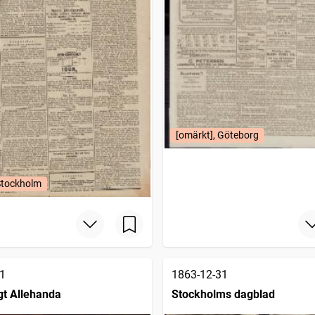
[omärkt], Göteborg
Stockholm
1
1863-12-31
gt Allehanda
Stockholms dagblad