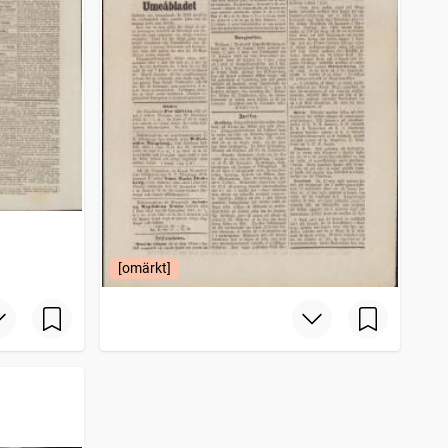
[omärkt]