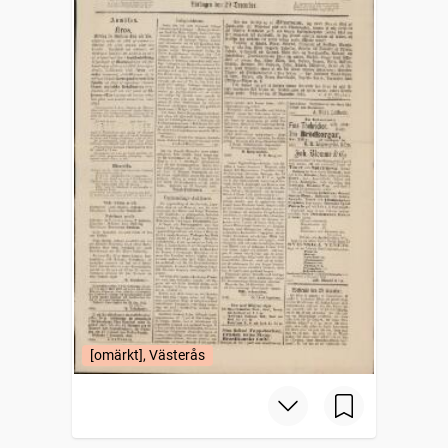
[omärkt], Västerås