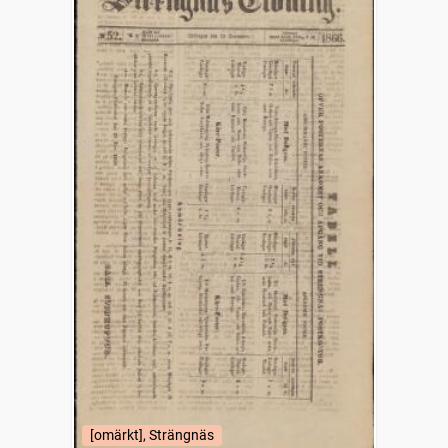
[omärkt], Strängnäs