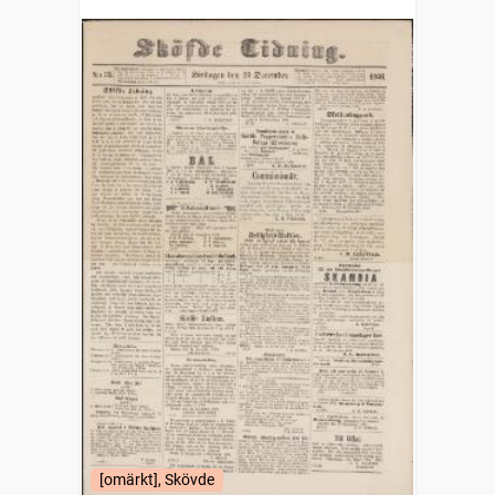
[omärkt], Skövde