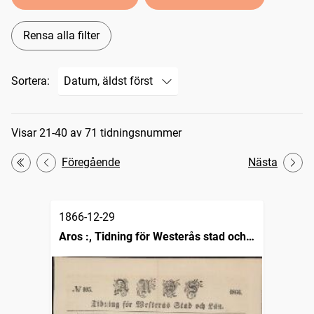
Rensa alla filter
Sortera:
Sökresultat
Visar 21-40 av 71 tidningsnummer
Föregående
Nästa
Första
1866-12-29
Aros :, Tidning för Westerås stad och
län