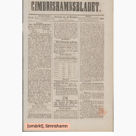
[omärkt], Simrishamn