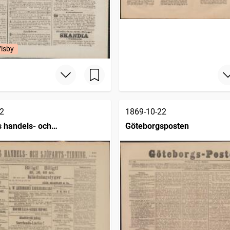
Visby
2
1869-10-22
 handels- och
Göteborgsposten
dning (1832)