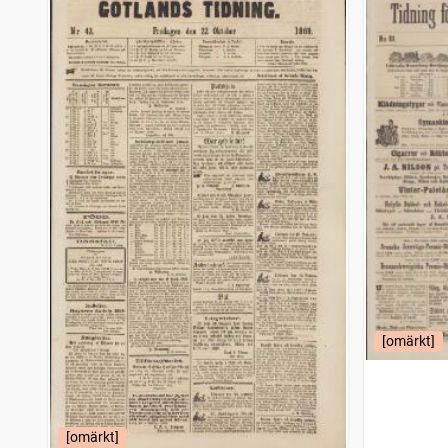
Strömstads tidning (1866)
3 993
träffar
Oscarshamnsposten
3 979
träffar
Sölvesborgsposten
3 885
träffar
Fäderneslandet (Stockholm : 1852)
3 881
träffar
Nora stads och Bergslags tidning
3 855
träffar
Falköpings tidning
3 851
träffar
Haparandabladet, Haaparannanlehti
3 828
träffar
Örnsköldsviks allehanda
3 816
träffar
Umebladet
3 809
träffar
Wermlands allehanda
3 782
träffar
Upsalaposten
3 649
träffar
Örebro tidning (Örebro : 1881)
3 637
träffar
Westerbotten
3 618
träffar
Falkenbergs tidning
3 573
träffar
Gefle dagblad
3 559
[omärkt]
träffar
Motalaposten
3 525
träffar
Elfsborgs läns tidning
3 484
träffar
Upsala nya tidning
3 478
träffar
Söderköpingsposten
3 476
träffar
[omärkt]