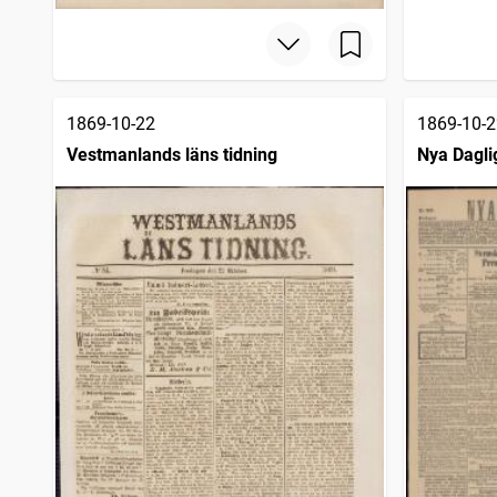
Skåningen Eslövs tidning
3 460
träffar
Filipstads stads och bergslags tidning
3 419
träffar
Karlstadstidningen
3 418
träffar
Malmötidningen
3 412
träffar
1869-10-22
1869-10-2
Vestmanlands läns tidning
Nya Dagli