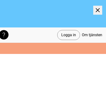
Logga in
Om tjänsten
Söktips