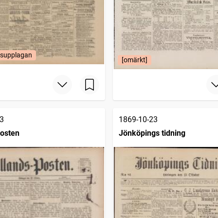
supplagan
[omärkt]
3
1869-10-23
osten
Jönköpings tidning