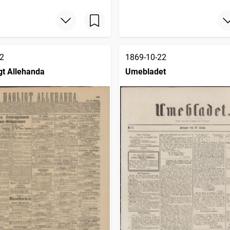
2
1869-10-22
gt Allehanda
Umebladet