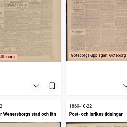
Göteborgs-upplagan, Göteborg
Göteborg
2
1869-10-22
ör Wenersborgs stad och län
Post- och inrikes tidningar