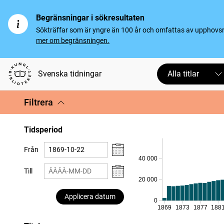
Begränsningar i sökresultaten
Sökträffar som är yngre än 100 år och omfattas av upphovsrät
mer om begränsningen.
Svenska tidningar
Alla titlar
Filtrera
Tidsperiod
Från
40 000
Till
20 000
Applicera datum
0
1869
1873
1877
188