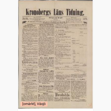
[omärkt], Växjö