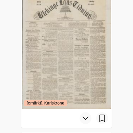
[omärkt], Karlskrona