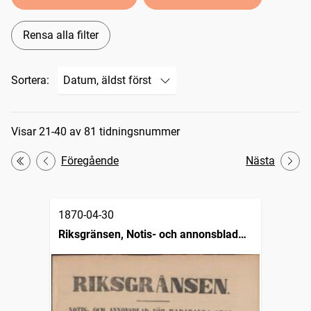
Rensa alla filter
Sortera:
Sökresultat
Visar 21-40 av 81 tidningsnummer
Föregående
Nästa
Första
1870-04-30
Riksgränsen, Notis- och annonsblad
för Haparanda stad och kringliggande
landsorter