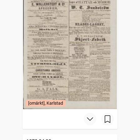
[omärkt], Karlstad