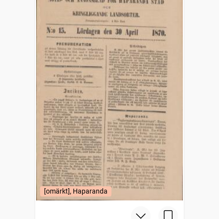
[omärkt], Haparanda