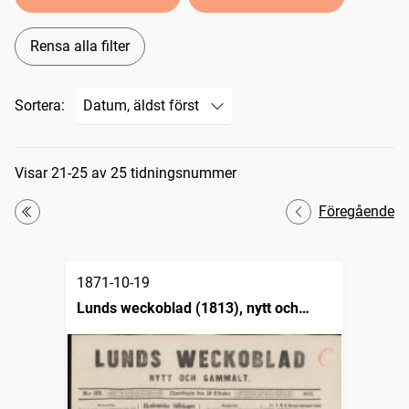
Rensa alla filter
Sortera:
Sökresultat
Visar 21-25 av 25 tidningsnummer
Föregående
Första
1871-10-19
Lunds weckoblad (1813), nytt och
gammalt