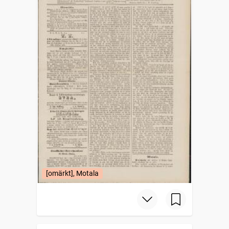
[omärkt], Motala