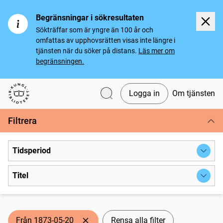
Begränsningar i sökresultaten
Sökträffar som är yngre än 100 år och
omfattas av upphovsrätten visas inte längre i
tjänsten när du söker på distans.
Läs mer om
begränsningen.
Logga in
Om tjänsten
Svenska tidningar
Filtrera
Tidsperiod
Titel
Från 1873-05-20
Rensa alla filter