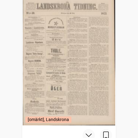
[omärkt], Landskrona