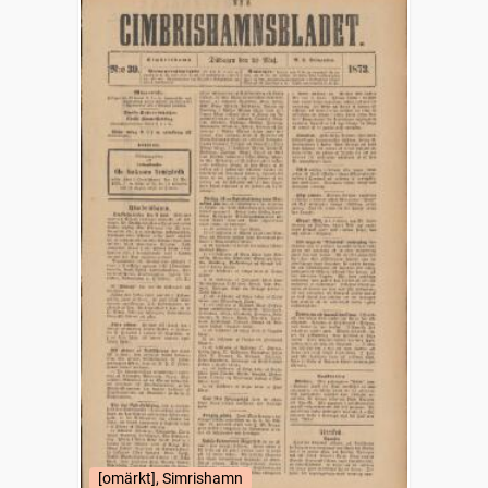
[omärkt], Simrishamn