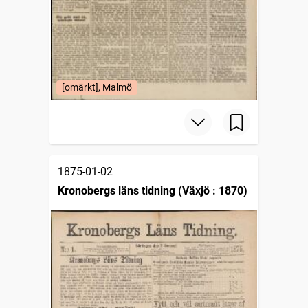
[omärkt], Malmö
1875-01-02
Kronobergs läns tidning (Växjö : 1870)