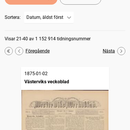
Sortera:
Sökresultat
Visar 21-40 av 1 152 914 tidningsnummer
Föregående
Nästa
Första
1875-01-02
Västerviks veckoblad