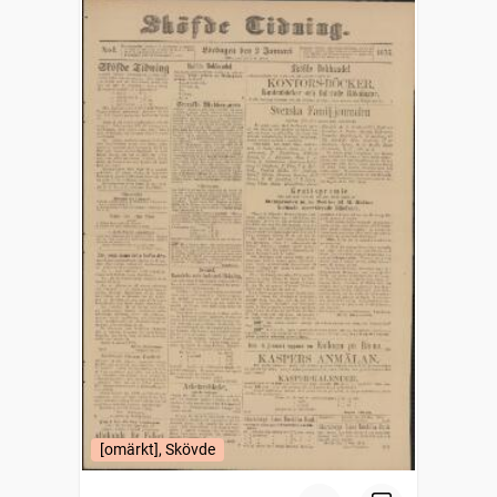
[omärkt], Skövde