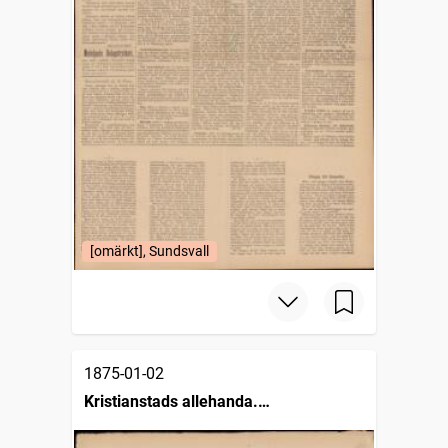
[omärkt], Sundsvall
1875-01-02
Kristianstads allehanda.
Halvveckoupplagan (1872 )