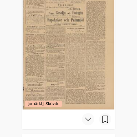
[omärkt], Skövde