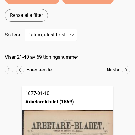
Rensa alla filter
Sortera:
Sökresultat
Visar 21-40 av 69 tidningsnummer
Föregående
Nästa
Första
1877-01-10
Arbetarebladet (1869)