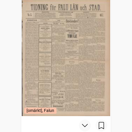
[omärkt], Falun