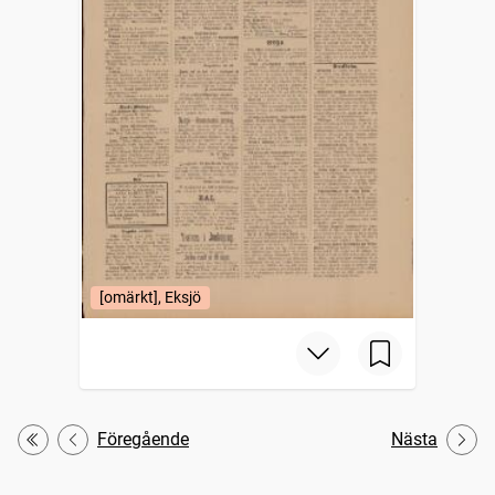
[omärkt], Eksjö
Föregående
Nästa
Första