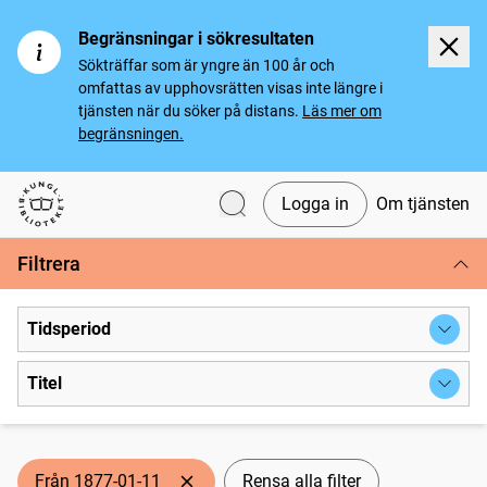
Begränsningar i sökresultaten
Sökträffar som är yngre än 100 år och
omfattas av upphovsrätten visas inte längre i
tjänsten när du söker på distans.
Läs mer om
begränsningen.
Logga in
Om tjänsten
Svenska tidningar
Filtrera
Tidsperiod
Titel
Från 1877-01-11
Rensa alla filter