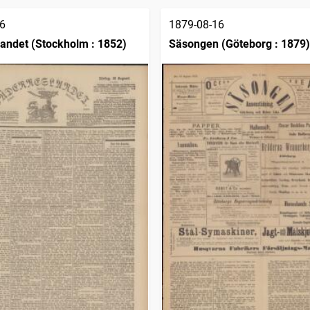
6
1879-08-16
andet (Stockholm : 1852)
Säsongen (Göteborg : 1879)
Annonstidning för Göteborg
Bohus län