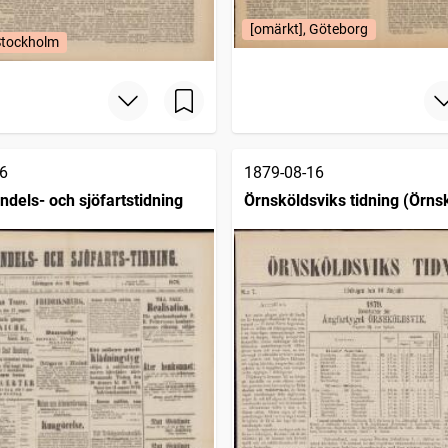
[omärkt], Göteborg
Stockholm
6
1879-08-16
dels- och sjöfartstidning
Örnsköldsviks tidning (Örnsk
1879)