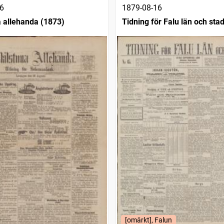
6
1879-08-16
a allehanda (1873)
Tidning för Falu län och sta
[omärkt], Falun