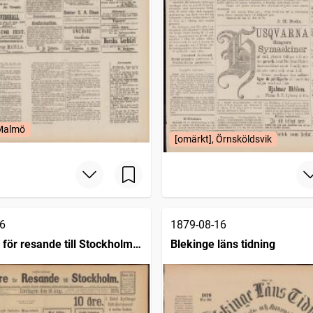
 Malmö
[omärkt], Örnsköldsvik
6
1879-08-16
 för resande till Stockholm
Blekinge läns tidning