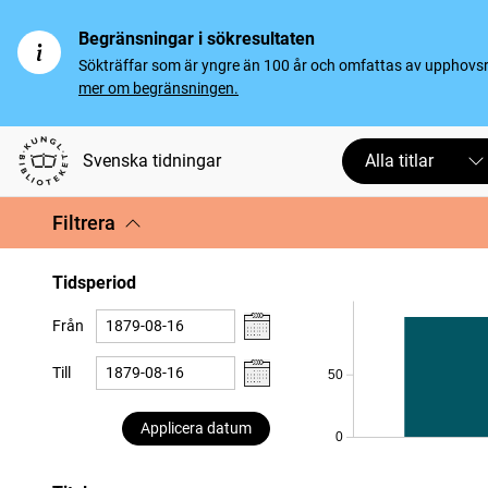
Begränsningar i sökresultaten
Sökträffar som är yngre än 100 år och omfattas av upphovsrät
mer om begränsningen.
Svenska tidningar
Alla titlar
Filtrera
Tidsperiod
Från
Till
50
Applicera datum
0