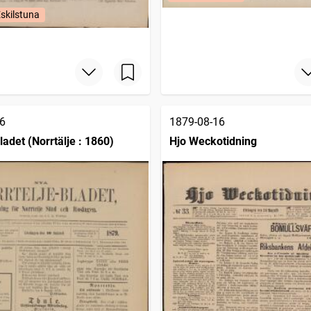
Eskilstuna
6
1879-08-16
ladet (Norrtälje : 1860)
Hjo Weckotidning