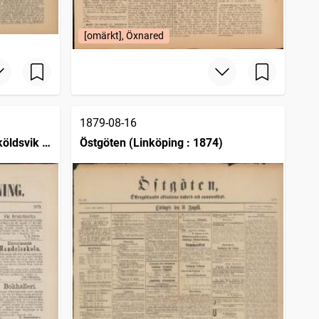
[omärkt], Öxnared
1879-08-16
öldsvik :
Östgöten (Linköping : 1874)