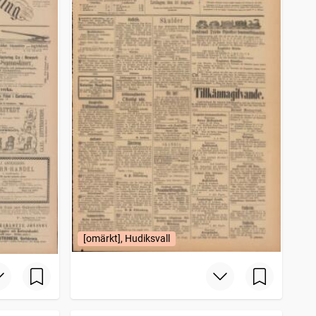
[omärkt], Hudiksvall