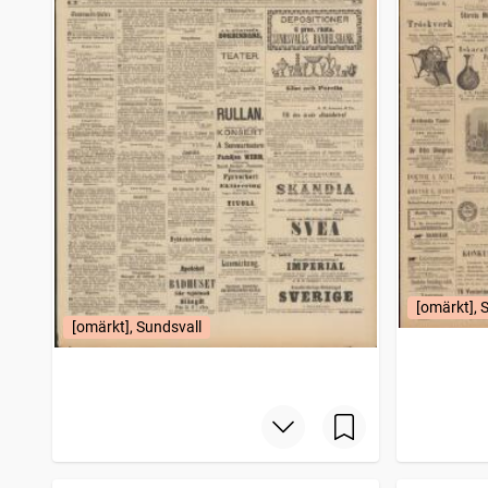
Sala tidning
1
träffar
Eskilstuna tidning (1867)
1
träffar
Eskilstuna allehanda (1873)
1
träffar
Strömstads tidning (1866)
1
träffar
Falköpings tidning
1
träffar
Vägvisare för resande till Stockholm (1876)
1
träffar
Norrteljebladet (Norrtälje : 1860)
1
träffar
Stockholmsbladet (Stockholm : 1879)
1
träffar
Fäderneslandet (Stockholm : 1852)
1
träffar
Vestmanlands läns tidning
1
träffar
Malmö allehanda (1827)
1
träffar
Wadstena läns tidning
1
träffar
[omärkt], 
Kongsbacka allehanda
1
träffar
[omärkt], Sundsvall
Nya Helsingen
1
träffar
Sölvesborgsposten
1
träffar
Sundsvalls tidning Norrländska korrespondenten
1
träffar
Sveriges kommunikationer
1
träffar
Strengnäs tidning (1854)
1
träffar
Nya Wexjöbladet
1
träffar