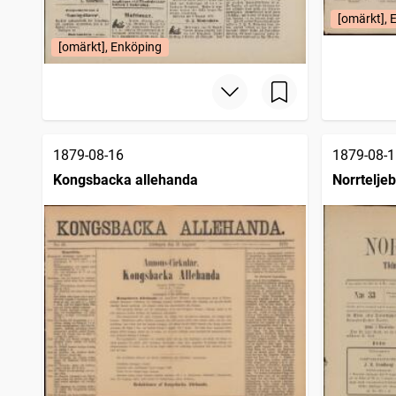
[omärkt], 
[omärkt], Enköping
1879-08-16
1879-08-1
Kongsbacka allehanda
Norrteljeb