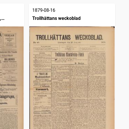
1879-08-16
,
Trollhättans weckoblad
s och