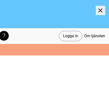
Logga in
Om tjänsten
Söktips