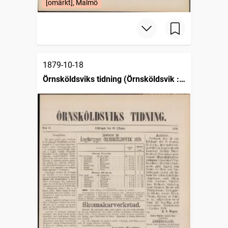
[omärkt], Malmö
1879-10-18
Örnsköldsviks tidning (Örnsköldsvik :
1879)