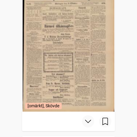
[omärkt], Skövde