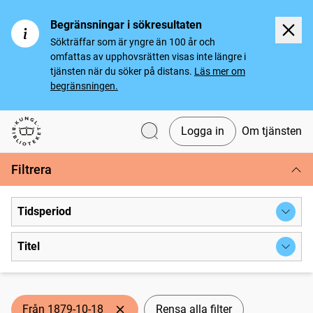
Begränsningar i sökresultaten
Sökträffar som är yngre än 100 år och
omfattas av upphovsrätten visas inte längre i
tjänsten när du söker på distans.
Läs mer om
begränsningen.
Logga in
Om tjänsten
Svenska tidningar
Filtrera
Tidsperiod
Titel
Från 1879-10-18
Rensa alla filter