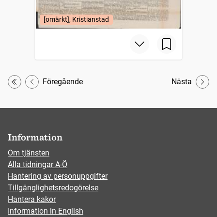
[omärkt], Kristianstad
Föregående
Nästa
Första
Information
Om tjänsten
Alla tidningar A-Ö
Hantering av personuppgifter
Tillgänglighetsredogörelse
Hantera kakor
Information in English