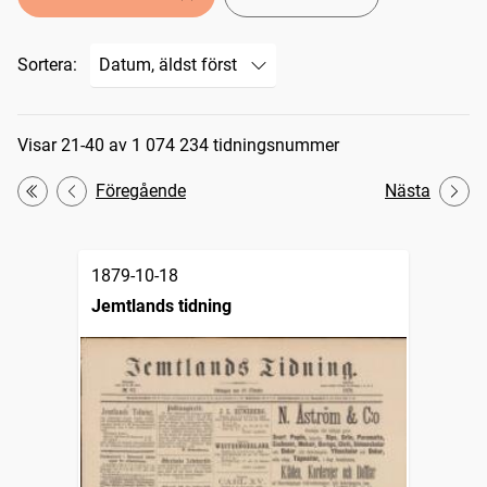
Sortera:
Sökresultat
Visar 21-40 av 1 074 234 tidningsnummer
Föregående
Nästa
Första
1879-10-18
Jemtlands tidning