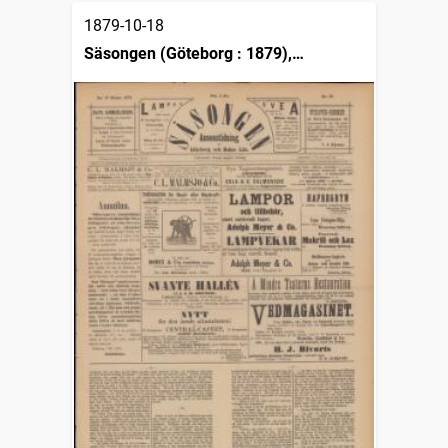
1879-10-18
Säsongen (Göteborg : 1879),
Annonstidning för Göteborgs och
Bohus län