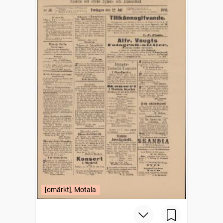
[omärkt], Motala