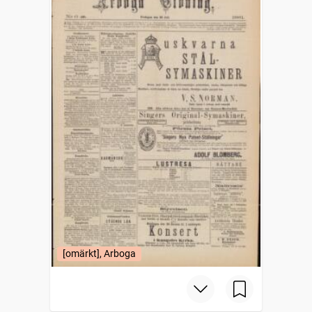
[omärkt], Arboga