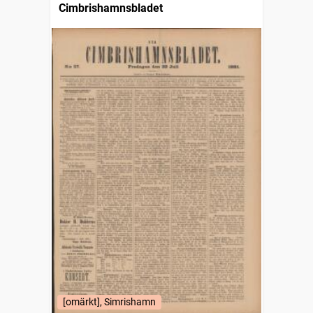
Cimbrishamnsbladet
[omärkt], Simrishamn