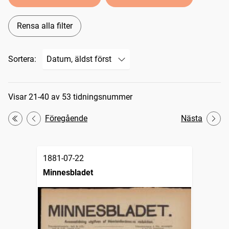
Rensa alla filter
Sortera:
Sökresultat
Visar 21-40 av 53 tidningsnummer
Föregående
Nästa
Första
1881-07-22
Minnesbladet