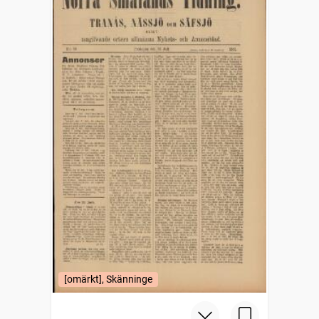
[omärkt], Skänninge