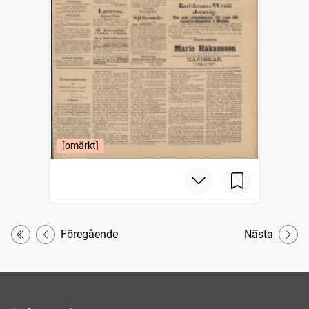
[omärkt]
Föregående
Nästa
Första