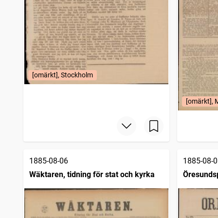
Oskarshamnstidningen
1
träffar
Skånska aftonbladet
1
träffar
Helsingborgs dagblad
1
träffar
Morgonstjernan, Kristlig och politisk tidning
1
träffar
Dalaposten, Nyhets- och annonsblad för Dalarne
1
träffar
Helsingborgstidningen Skånes allehanda (1881)
1
träffar
Vestmanlands läns tidning
1
träffar
[omärkt], Stockholm
Malmberget, tidning för öfre Norrland
1
träffar
Kristinehamnstidningen
1
träffar
Wadstena läns tidning
[omärkt],
1
träffar
Ystads tidning (1852)
1
träffar
Karlskogaposten
1
träffar
1885-08-06
1885-08-0
Wäktaren, tidning för stat och kyrka
Öresundsp