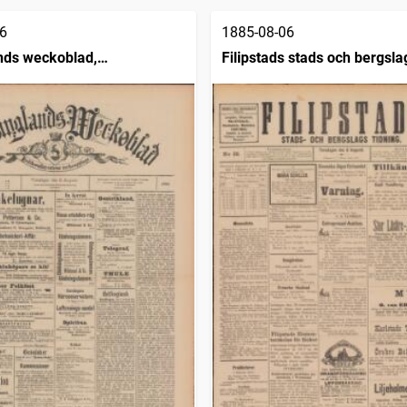
6
1885-08-06
nds weckoblad,
Filipstads stads och bergsla
lspostens veckoupplaga