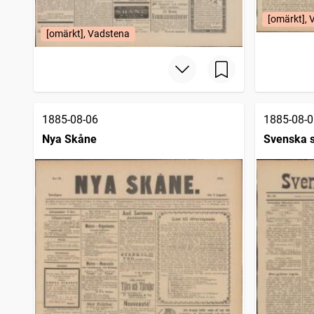
[omärkt], 
[omärkt], Vadstena
1885-08-06
1885-08-0
Nya Skåne
Svenska 