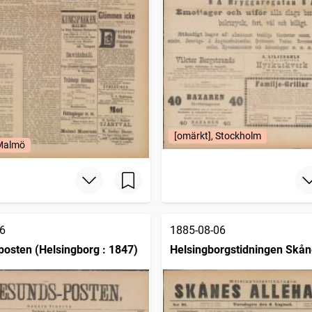
[omärkt], Stockholm
 Malmö
6
1885-08-06
osten (Helsingborg : 1847)
Helsingborgstidningen Skå
allehanda (1881)