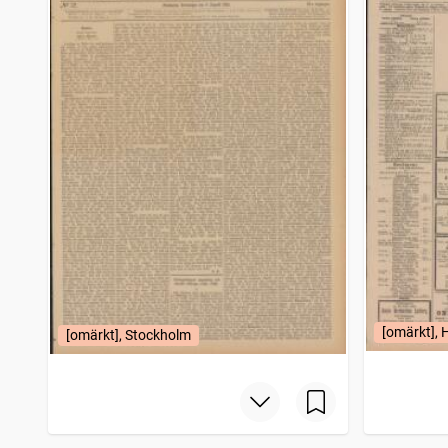
[omärkt], 
[omärkt], Stockholm