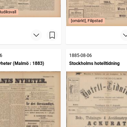
Hudiksvall
[omärkt], Filipstad
6
1885-08-06
heter (Malmö : 1883)
Stockholms hotelltidning