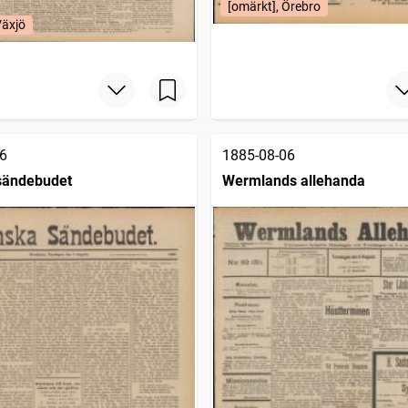
[omärkt], Örebro
Växjö
6
1885-08-06
sändebudet
Wermlands allehanda