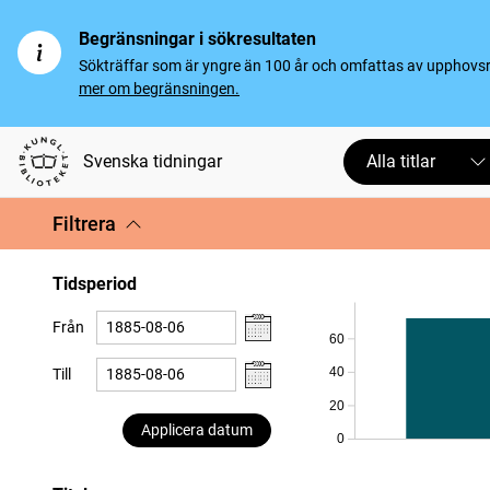
Begränsningar i sökresultaten
Sökträffar som är yngre än 100 år och omfattas av upphovsrät
mer om begränsningen.
Svenska tidningar
Alla titlar
Filtrera
Tidsperiod
Från
60
40
Till
20
Applicera datum
0