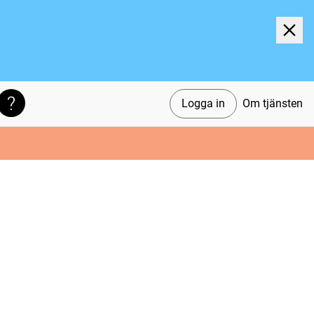
Logga in
Om tjänsten
Söktips