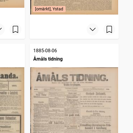
[omärkt], Ystad
1885-08-06
Åmåls tidning