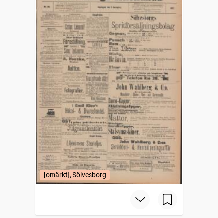
[omärkt], Sölvesborg