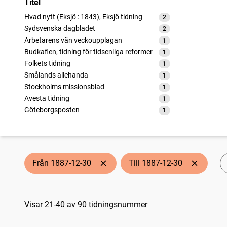
Titel
Hvad nytt (Eksjö : 1843), Eksjö tidning
2
träffar
Sydsvenska dagbladet
2
träffar
Arbetarens vän veckoupplagan
1
träffar
Budkaflen, tidning för tidsenliga reformer
1
träffar
Folkets tidning
1
träffar
Smålands allehanda
1
träffar
Stockholms missionsblad
1
träffar
Avesta tidning
1
träffar
Göteborgsposten
1
träffar
Vestgöten (Lidköping : 1887)
1
träffar
Svenska dagbladet
1
träffar
Sala allehanda
1
träffar
Vimmerby tidning
1
träffar
Från 1887-12-30
Till 1887-12-30
Nya Dagligt Allehanda
1
träffar
Socialdemokraten
1
träffar
Sökresultat
Skånska posten
1
träffar
Nya Sigtuna tidning
Visar 21-40 av 90 tidningsnummer
1
träffar
Gotlänningen
1
träffar
Fyris
1