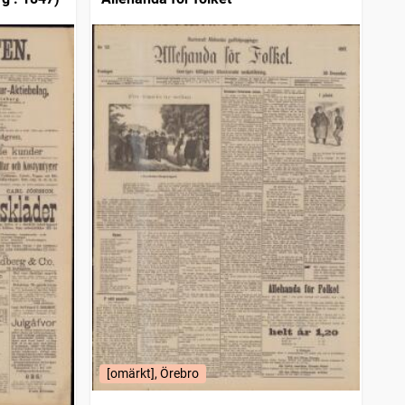
[omärkt], Örebro