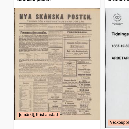
[omärkt], Kristianstad
Veckouppl