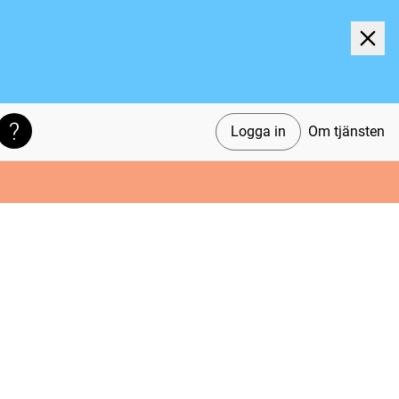
Logga in
Om tjänsten
Söktips