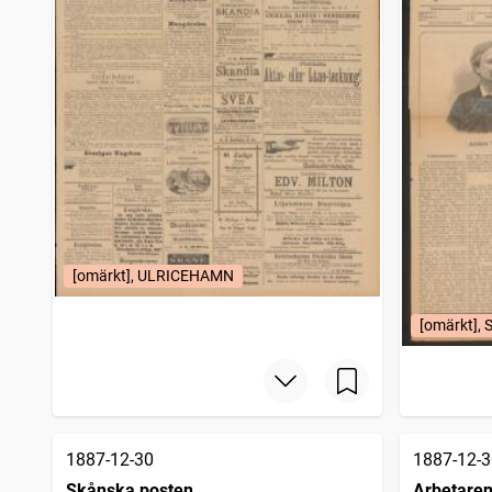
Tidning för Skaraborgs län
1
träffar
Gripen (Södertälje : 1880)
1
träffar
Eskilstunaposten, Tidning för norra Södermanland
1
träffar
Utkiken (Landskrona : 1880)
1
träffar
Östhammars tidning (1887)
1
träffar
Fosterlandet (1886)
1
träffar
Svenska härolden
1
träffar
Östergötlands veckoblad
1
träffar
Helsingen (Söderhamn : 1882)
1
träffar
Vårt land Weckupplaga
1
träffar
Nya Wexjöbladet
1
[omärkt], ULRICEHAMN
träffar
[omärkt], 
1887-12-30
1887-12-3
Skånska posten
Arbetare