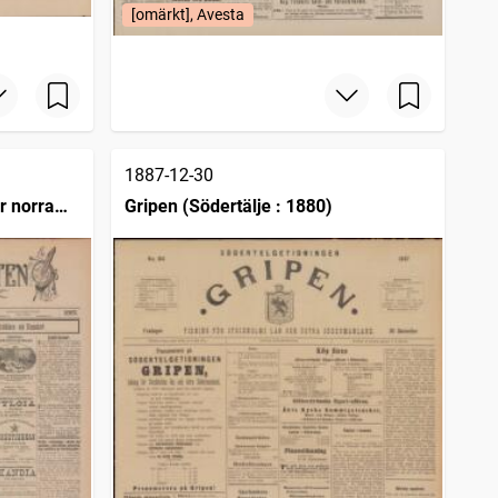
[omärkt], Avesta
1887-12-30
r norra
Gripen (Södertälje : 1880)