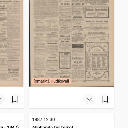
[omärkt], Hudiksvall
1887-12-30
g : 1847)
Allehanda för folket