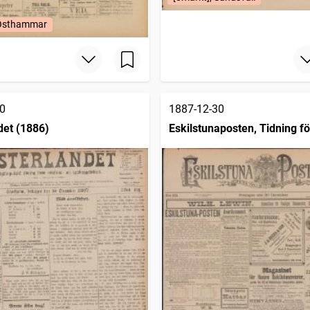
 Östhammar
0
1887-12-30
det (1886)
Eskilstunaposten, Tidning fö
Södermanland