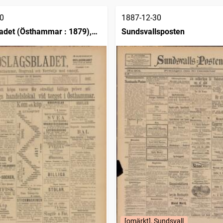
0
1887-12-30
adet (Östhammar : 1879),
Sundsvallsposten
ör Östhammar, Öregrund och
 med omnejd
[omärkt], Sundsvall