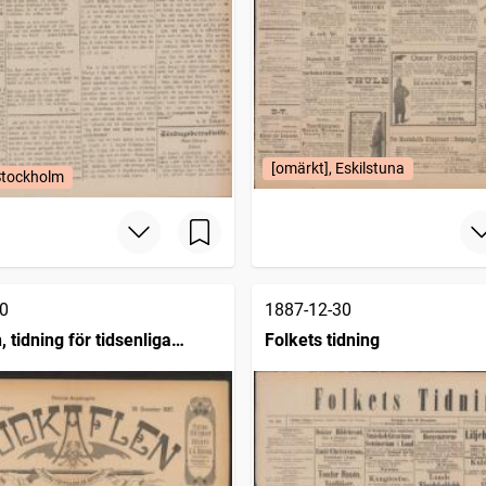
[omärkt], Eskilstuna
Stockholm
0
1887-12-30
 tidning för tidsenliga
Folkets tidning