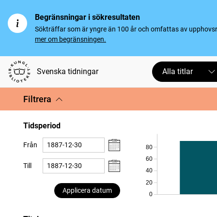
Begränsningar i sökresultaten
Sökträffar som är yngre än 100 år och omfattas av upphovsrät
mer om begränsningen.
Svenska tidningar
Alla titlar
Filtrera
Tidsperiod
Från
80
60
Till
40
20
Applicera datum
0