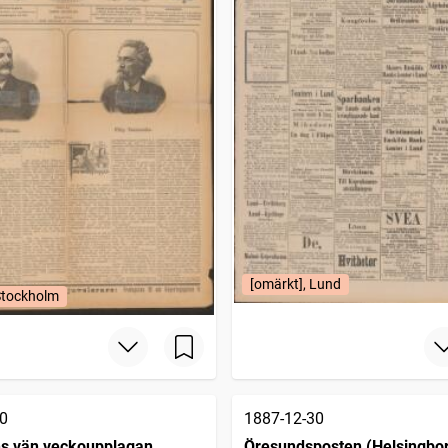
[omärkt], Lund
Stockholm
0
1887-12-30
ns vän veckoupplagan
Öresundsposten (Helsingbor