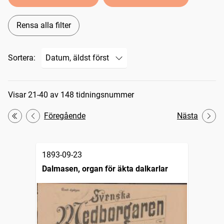
Rensa alla filter
Sortera:
Sökresultat
Visar 21-40 av 148 tidningsnummer
Föregående
Nästa
Första
1893-09-23
Dalmasen, organ för äkta dalkarlar