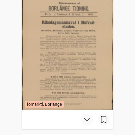
[omärkt], Borlänge