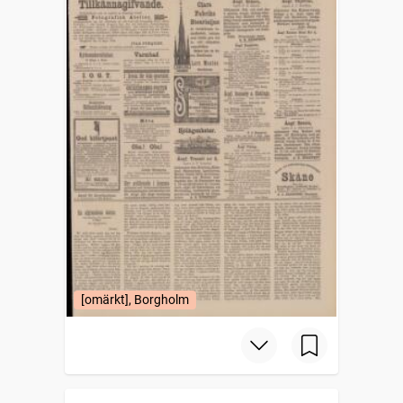
[omärkt], Borgholm