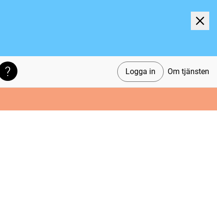
Logga in
Om tjänsten
Söktips