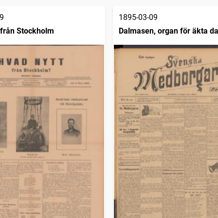
9
1895-03-09
 från Stockholm
Dalmasen, organ för äkta da