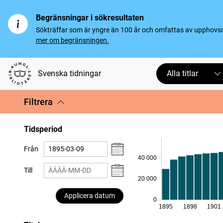
Begränsningar i sökresultaten
Sökträffar som är yngre än 100 år och omfattas av upphovsrät
mer om begränsningen.
Svenska tidningar
Alla titlar
Filtrera
Tidsperiod
Från
40 000
Till
20 000
Applicera datum
0
1895
1898
1901