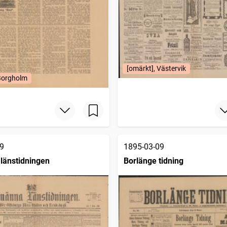
[omärkt], Västervik
 Borgholm
9
1895-03-09
länstidningen
Borlänge tidning