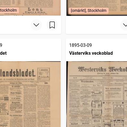
Stockholm
[omärkt], Stockholm
9
1895-03-09
det
Västerviks veckoblad