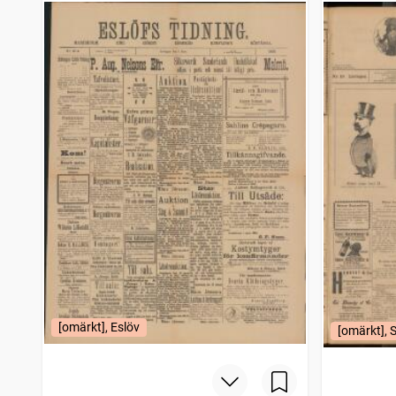
Örebro dagblad
1 849
träffar
Karlshamns allehanda
1 849
träffar
Westmanlands allehanda
1 847
träffar
Nya Wexjöbladet
1 835
träffar
[omärkt], Eslöv
[omärkt], 