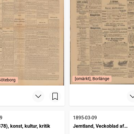
[omärkt], Borlänge
Göteborg
9
1895-03-09
78), konst, kultur, kritik
Jemtland, Veckoblad af
Östersundsposten