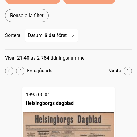
Rensa alla filter
Sortera:
Sökresultat
Visar 21-40 av 2 784 tidningsnummer
Föregående
Nästa
Första
1895-06-01
Helsingborgs dagblad