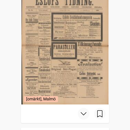
[omärkt], Malmö