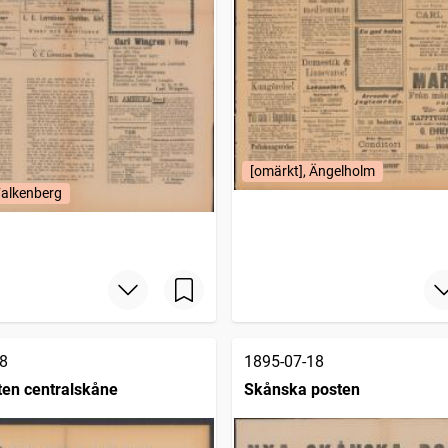
[omärkt], Ängelholm
Falkenberg
8
1895-07-18
en centralskåne
Skånska posten