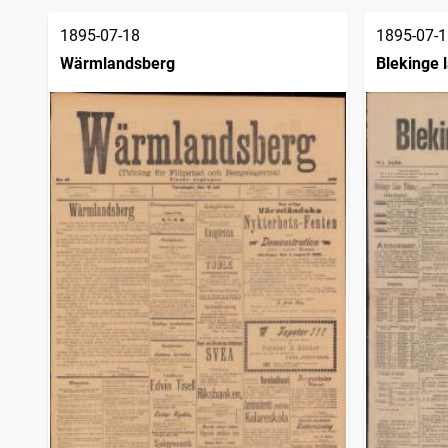
träffar
Höganäs tidning
1
träffar
1895-07-18
1895-07-1
Vårt land (Stockholm : 1886)
1
träffar
Wärmlandsberg
Blekinge l
Norra Skåne (Ängelholm : 1881)
1
träffar
Bohusläningen
1
träffar
Östgötakuriren (Vadstena : 1883)
1
träffar
Stockholmstidningen (1889)
1
träffar
Korrespondenten
1
träffar
Norrköpings tidningar
1
träffar
Östgöta correspondenten
1
träffar
Skellefteå nya tidning
1
träffar
Örnsköldsviksposten
1
träffar
Seffletidningen
1
träffar
Norrlandsposten Veckoblad (Gävle : 1885)
1
träffar
Södermanlands läns tidning
1
träffar
Gefleposten veckoupplagan, tidning för Gefleborgs län
1
träffar
Svenska morgonbladet
1
träffar
Ystads allehanda
1
träffar
Göteborgs handels- och sjöfartstidning (1832)
1
träffar
Nya Norrlänningen
1
träffar