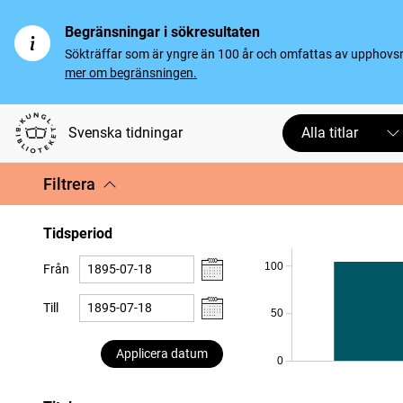
Begränsningar i sökresultaten
Sökträffar som är yngre än 100 år och omfattas av upphovsrät
mer om begränsningen.
Svenska tidningar
Alla titlar
Filtrera
Tidsperiod
100
Från
Till
50
Applicera datum
0