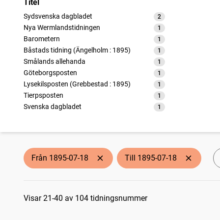
Titel
Sydsvenska dagbladet
2
träffar
Nya Wermlandstidningen
1
träffar
Barometern
1
träffar
Båstads tidning (Ängelholm : 1895)
1
träffar
Smålands allehanda
1
träffar
Göteborgsposten
1
träffar
Lysekilsposten (Grebbestad : 1895)
1
träffar
Tierpsposten
1
träffar
Svenska dagbladet
1
träffar
Kristianstadsbladet
1
träffar
Nya Dagligt Allehanda
1
träffar
Socialdemokraten
1
träffar
Västerviks veckoblad
1
träffar
Från 1895-07-18
Till 1895-07-18
Östergötlands dagblad
1
träffar
Skånska posten
1
träffar
Sökresultat
Ångbåtstidningen, utgifven av Aftonbladet
1
träffar
Göteborgs veckotidning
Visar 21-40 av 104 tidningsnummer
1
träffar
Falukuriren
1
träffar
Örebro tidning (Örebro : 1881)
1