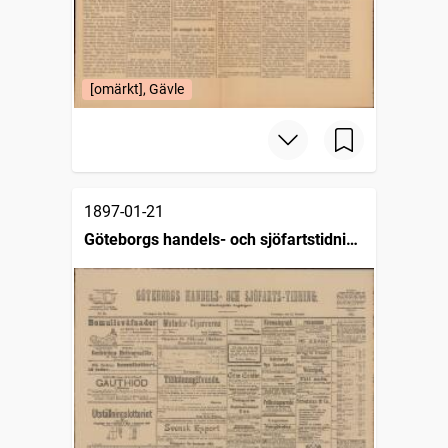
[omärkt], Gävle
1897-01-21
Göteborgs handels- och sjöfartstidning
(1832)