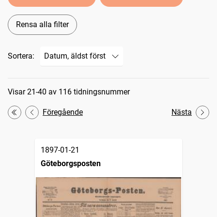
Rensa alla filter
Sortera:
Sökresultat
Visar 21-40 av 116 tidningsnummer
Föregående
Nästa
Första
1897-01-21
Göteborgsposten