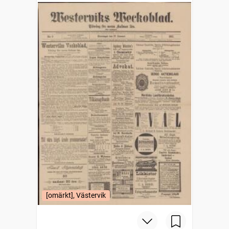
[omärkt], Västervik