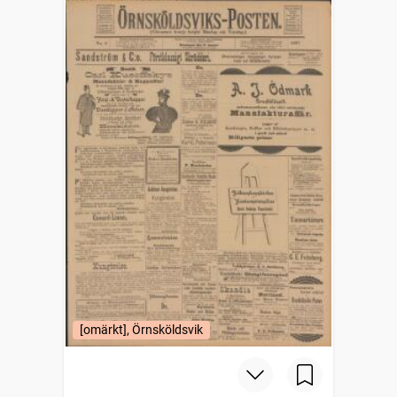
[omärkt], Örnsköldsvik