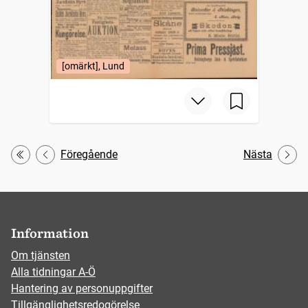
[omärkt], Lund
Föregående
Nästa
Första
Information
Om tjänsten
Alla tidningar A-Ö
Hantering av personuppgifter
Tillgänglighetsredogörelse