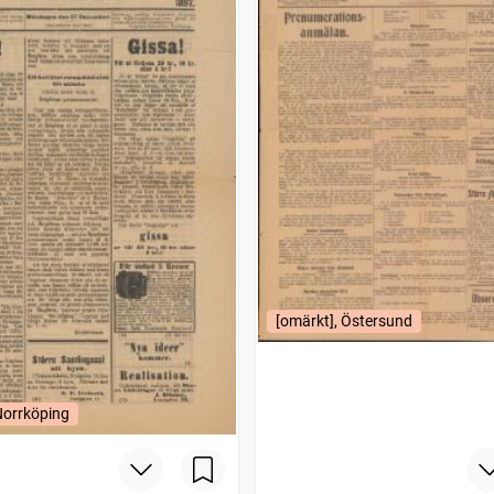
[omärkt], Östersund
Norrköping