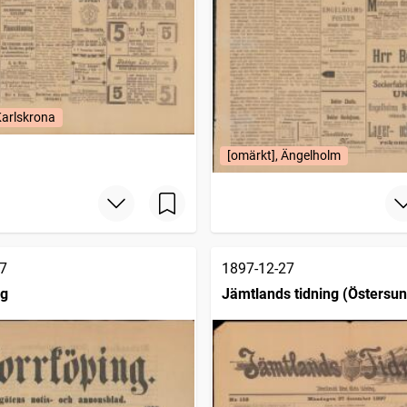
Karlskrona
[omärkt], Ängelholm
7
1897-12-27
ng
Jämtlands tidning (Östersun