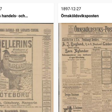
7
1897-12-27
 handels- och
Örnsköldsviksposten
dning (1832)