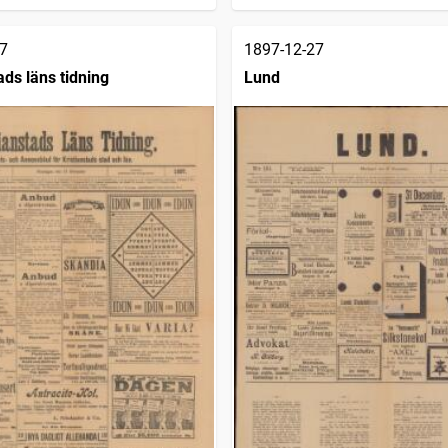
7
1897-12-27
ads läns tidning
Lund