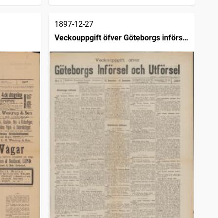
1897-12-27
Veckouppgift öfver Göteborgs införsel
och utförsel