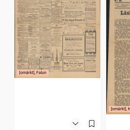
Söderköpingsposten
1
träffar
Gotlands allehanda
1
träffar
Hallandsposten
1
träffar
Skelleftebladet
1
träffar
Blekingekuriren (Karlskrona : 1892)
1
träffar
Trelleborgstidningen
1
träffar
Malmötidningen
1
träffar
Skånska aftonbladet
1
träffar
Helsingborgs dagblad
1
träffar
Östersundsposten
1
träffar
Skåningen Eslövs tidning
1
[omärkt], Falun
träffar
Gotland
1
träffar
Kristianstads läns tidning
1
träffar
Båstadsposten
1
träffar
Ystadsposten
1
träffar
Skånska dagbladet
1
träffar
[omärkt], 
Engelholmsposten (Ängelholm : 1897)
1
träffar
Landskronaposten
1
träffar