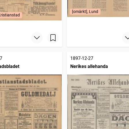
[omärkt], Lund
Kristianstad
7
1897-12-27
tadsbladet
Nerikes allehanda