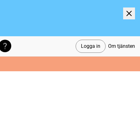
Logga in
Om tjänsten
Söktips