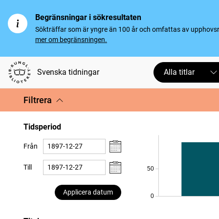
Begränsningar i sökresultaten
Sökträffar som är yngre än 100 år och omfattas av upphovsrät
mer om begränsningen.
Svenska tidningar
Alla titlar
Filtrera
Tidsperiod
Från
Till
50
Applicera datum
0