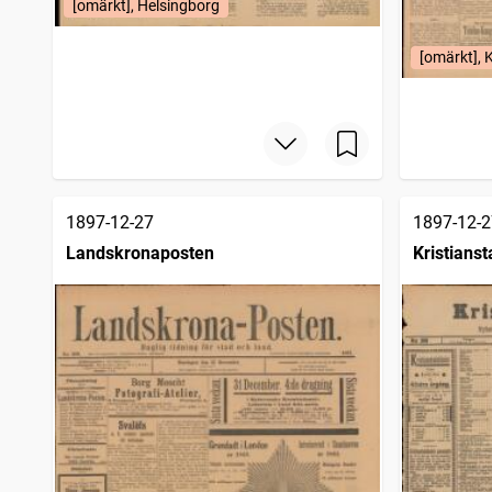
[omärkt], Helsingborg
[omärkt], 
1897-12-27
1897-12-2
Landskronaposten
Kristians