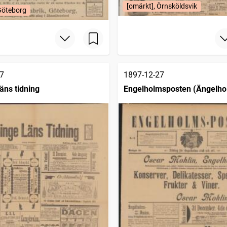
[omärkt], Örnsköldsvik
Göteborg
7
1897-12-27
äns tidning
Engelholmsposten (Ängelho