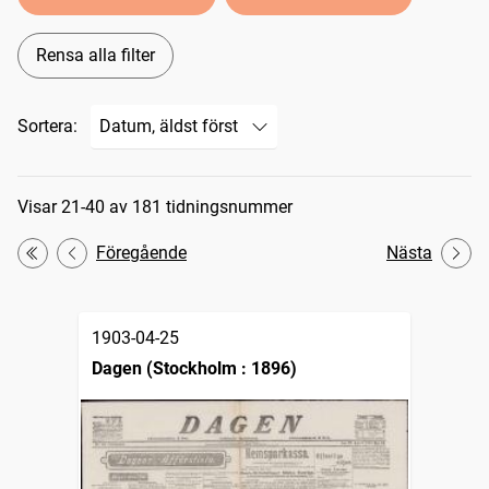
Rensa alla filter
Sortera:
Sökresultat
Visar 21-40 av 181 tidningsnummer
Föregående
Nästa
Första
1903-04-25
Dagen (Stockholm : 1896)