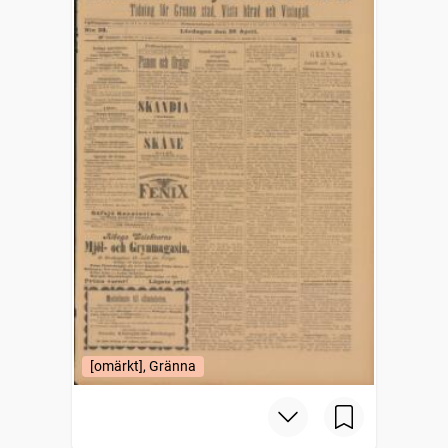
[omärkt], Gränna