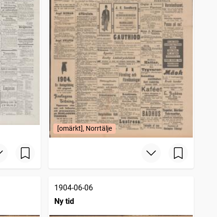
[omärkt], Norrtälje
1904-06-06
Ny tid