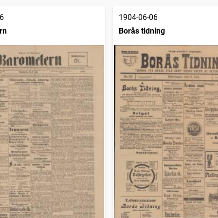
6
1904-06-06
rn
Borås tidning