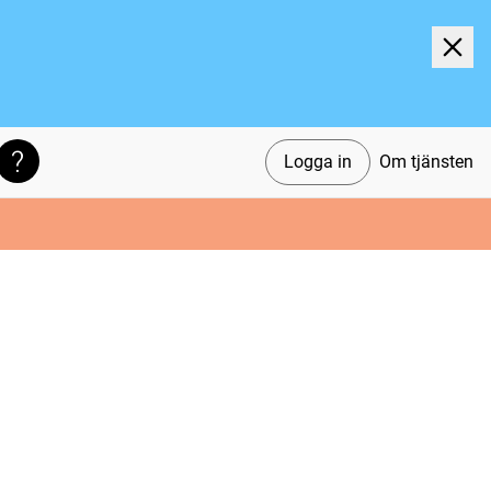
Logga in
Om tjänsten
Söktips