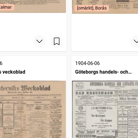
Kalmar
[omärkt], Borås
6
1904-06-06
s veckoblad
Göteborgs handels- och
sjöfartstidning (1832)