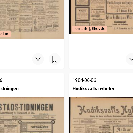
[omärkt], Skövde
Falun
6
1904-06-06
tidningen
Hudiksvalls nyheter