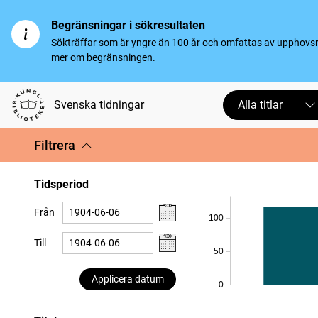
Begränsningar i sökresultaten
Sökträffar som är yngre än 100 år och omfattas av upphovsrät
mer om begränsningen.
Svenska tidningar
Alla titlar
Filtrera
Tidsperiod
Från
100
Till
50
Applicera datum
0