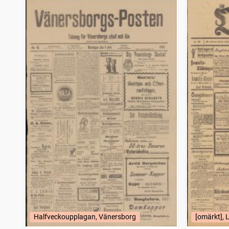
Stockholms dagblad
1
träffar
Nerikestidningen
1
träffar
Gotlandsposten
1
träffar
Hvad nytt i dag, Sammandragen upplaga af Stockholmstidningen
1
träffar
Eskilstunakuriren
1
träffar
Dagen (Stockholm : 1896)
1
träffar
Westmanlands allehanda
1
träffar
Södermanlands nyheter
1
träffar
Gefle dagblad
1
träffar
Karlstadstidningen
1
träffar
Arbetet (1887)
1
träffar
Skånska dagbladets hyres och platslista
1
träffar
Sydsvenska dagbladet
1
träffar
Motalaposten
1
träffar
Lunds dagblad
1
träffar
Roslagens tidning
1
träffar
Halland
1
träffar
Söderköpingsposten
1
träffar
Halfveckoupplagan, Vänersborg
[omärkt], 
Gotlands allehanda
1
träffar