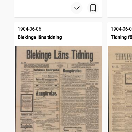
Hallandsposten
1
träffar
Skelleftebladet
1
träffar
Uddevallatidningen
1
träffar
Trelleborgstidningen
1
träffar
1904-06-06
1904-06-0
Blekinge läns tidning
Tidning fö