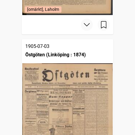
[omärkt], Laholm
1905-07-03
Östgöten (Linköping : 1874)