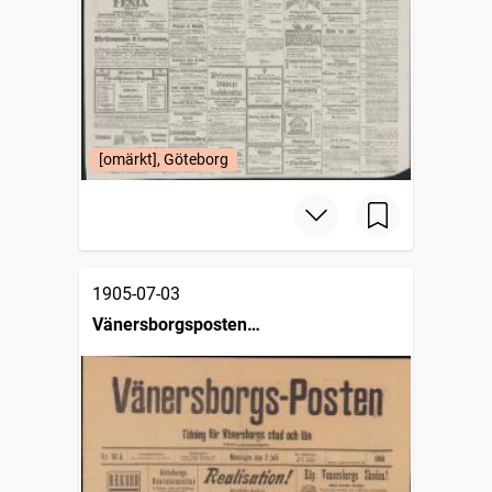
[omärkt], Göteborg
1905-07-03
Vänersborgsposten
halvveckoupplagan