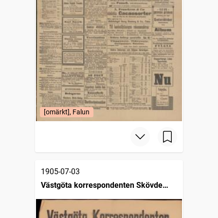
[omärkt], Falun
1905-07-03
Västgöta korrespondenten Skövde
tidning