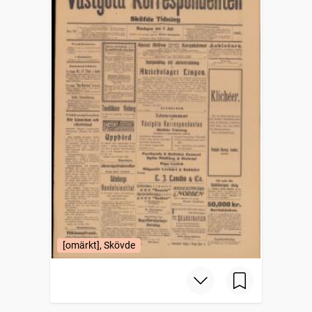
[omärkt], Skövde