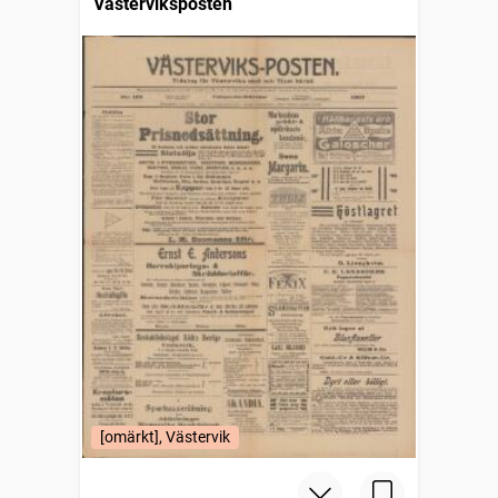
Västerviksposten
[omärkt], Västervik