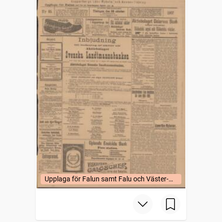
Upplaga för Falun samt Falu och Väster-
Bergslags fögderier (uppl. a).