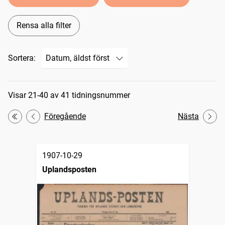
Rensa alla filter
Sortera:
Sökresultat
Visar 21-40 av 41 tidningsnummer
Föregående
Nästa
Första
1907-10-29
Uplandsposten