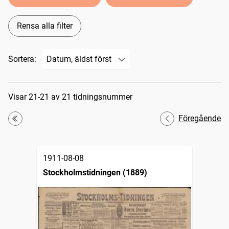
Rensa alla filter
Sortera:
Sökresultat
Visar 21-21 av 21 tidningsnummer
Föregående
Första
1911-08-08
Stockholmstidningen (1889)