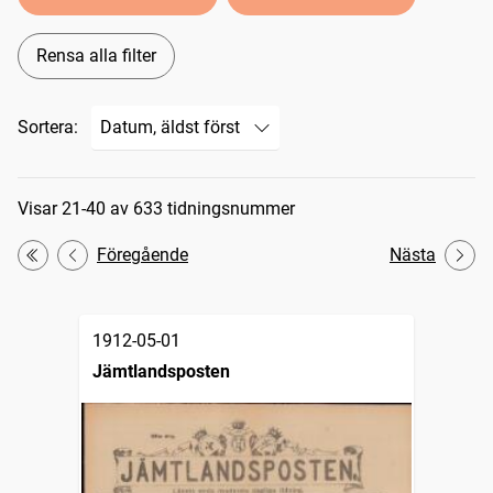
Rensa alla filter
Sortera:
Sökresultat
Visar 21-40 av 633 tidningsnummer
Föregående
Nästa
Första
1912-05-01
Jämtlandsposten