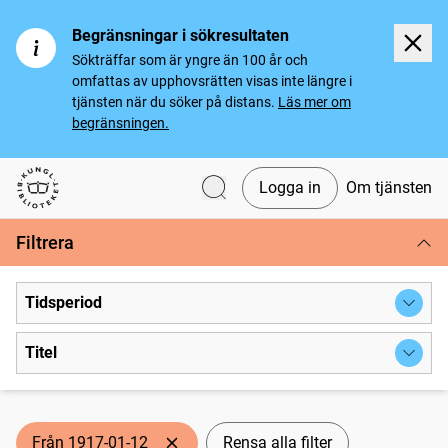
Begränsningar i sökresultaten
Sökträffar som är yngre än 100 år och
omfattas av upphovsrätten visas inte längre i
tjänsten när du söker på distans.
Läs mer om
begränsningen.
Logga in
Om tjänsten
Svenska tidningar
Filtrera
Tidsperiod
Titel
Från 1917-01-12
Rensa alla filter