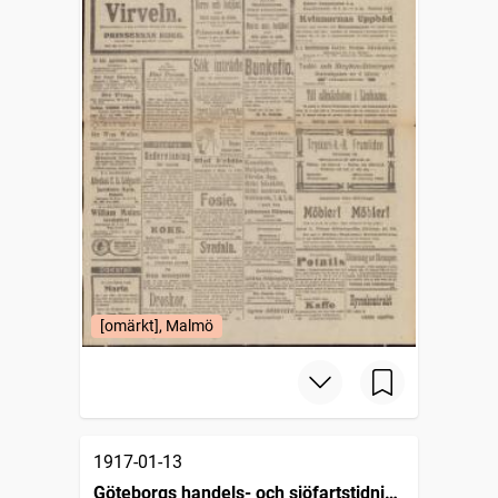
[omärkt], Malmö
1917-01-13
Göteborgs handels- och sjöfartstidning