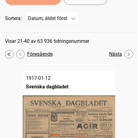
Sortera:
Sökresultat
Visar 21-40 av 63 936 tidningsnummer
Föregående
Nästa
Första
1917-01-12
Svenska dagbladet