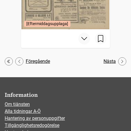
[Eftermiddagsupplaga]
Föregående
Nästa
Första
Information
Om tjänsten
Alla tidningar A-Ö
Hantering av personuppgifter
Tillgänglighetsredogörelse