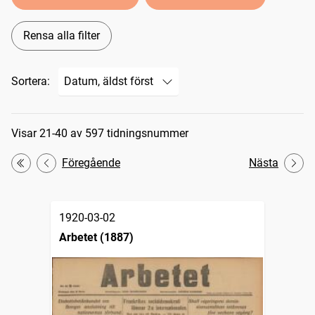
Rensa alla filter
Sortera:
Sökresultat
Visar 21-40 av 597 tidningsnummer
Föregående
Nästa
Första
1920-03-02
Arbetet (1887)