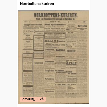
Norrbottens kuriren
[omärkt], Luleå