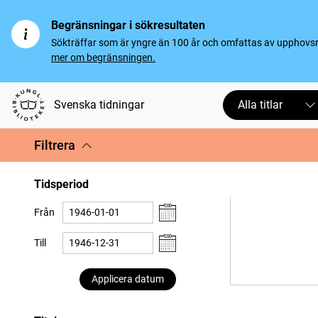
Begränsningar i sökresultaten
Sökträffar som är yngre än 100 år och omfattas av upphovsrät
mer om begränsningen.
Svenska tidningar
Alla titlar
Filtrera
Tidsperiod
Från
Till
Applicera datum