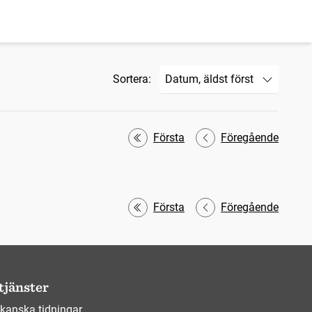
Sortera:
Första
Föregående
Första
Föregående
tjänster
kanska tidningar