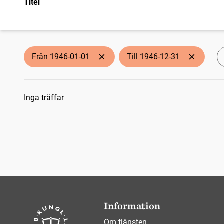
Titel
Från 1946-01-01
Till 1946-12-31
Sökresultat
Inga träffar
Information
Om tjänsten