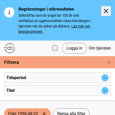
Begränsningar i sökresultaten
Sökträffar som är yngre än 100 år och
omfattas av upphovsrätten visas inte längre i
tjänsten när du söker på distans.
Läs mer om
begränsningen.
Logga in
Om tjänsten
Svenska tidningar
Filtrera
Tidsperiod
Titel
Från 1996-08-22
Rensa alla filter