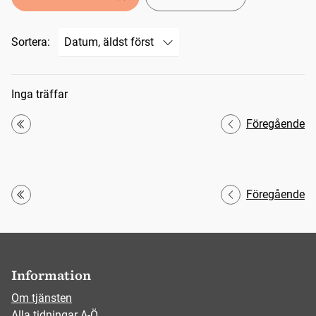
Sortera:
Sökresultat
Inga träffar
Föregående
Första
Föregående
Första
Information
Om tjänsten
Alla tidningar A-Ö