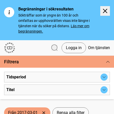
Begränsningar i sökresultaten
Sökträffar som är yngre än 100 år och
omfattas av upphovsrätten visas inte längre i
tjänsten när du söker på distans.
Läs mer om
begränsningen.
Logga in
Om tjänsten
Svenska tidningar
Filtrera
Tidsperiod
Titel
Från 2017-03-01
Rensa alla filter