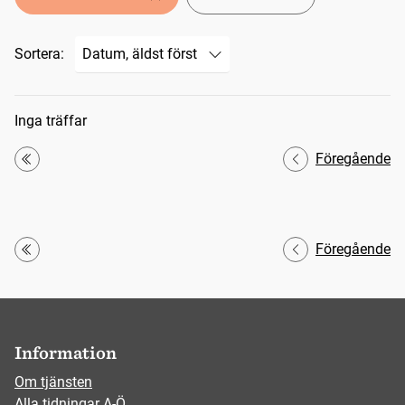
Sortera:
Sökresultat
Inga träffar
Föregående
Första
Föregående
Första
Information
Om tjänsten
Alla tidningar A-Ö