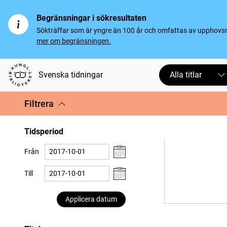
Begränsningar i sökresultaten
Sökträffar som är yngre än 100 år och omfattas av upphovsrät
mer om begränsningen.
Svenska tidningar
Alla titlar
Filtrera
Tidsperiod
Från
Till
Applicera datum