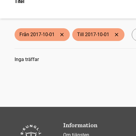
Titel
Från 2017-10-01
Till 2017-10-01
Sökresultat
Inga träffar
Information
Om tjänsten