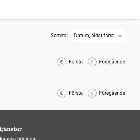
Sortera:
Första
Föregående
Första
Föregående
tjänster
kanska tidningar