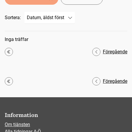
Sortera:
Sökresultat
Inga träffar
Föregående
Första
Föregående
Första
Information
Om tjänsten
Alla tidningar A-Ö