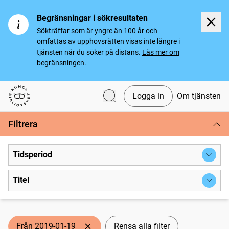
Begränsningar i sökresultaten
Sökträffar som är yngre än 100 år och
omfattas av upphovsrätten visas inte längre i
tjänsten när du söker på distans.
Läs mer om
begränsningen.
Logga in
Om tjänsten
Svenska tidningar
Filtrera
Tidsperiod
Titel
Från 2019-01-19
Rensa alla filter